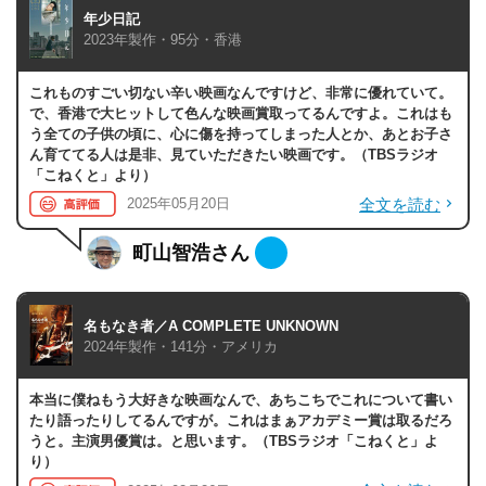
年少日記
2023年製作・95分・香港
これものすごい切ない辛い映画なんですけど、非常に優れていて。
で、香港で大ヒットして色んな映画賞取ってるんですよ。これはも
う全ての子供の頃に、心に傷を持ってしまった人とか、あとお子さ
ん育ててる人は是非、見ていただきたい映画です。（TBSラジオ
「こねくと」より）
全文を読む
2025年05月20日
町山智浩さん
名もなき者／A COMPLETE UNKNOWN
2024年製作・141分・アメリカ
本当に僕ねもう大好きな映画なんで、あちこちでこれについて書い
たり語ったりしてるんですが。これはまぁアカデミー賞は取るだろ
うと。主演男優賞は。と思います。（TBSラジオ「こねくと」よ
り）