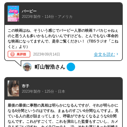
バービー
2023年製作・114分・アメリカ
この映画はね、そういう感じでバービー人形の映画？バカじゃねぇ
のと思う人も多いかもしれないんですけども、とんでもない革命的
な映画になってますんで、是非ご覧ください！（TBSラジオ「こね
くと」より）
全文を読む
2023年09月14日
町山智浩さん
市子
2023年製作・125分・日本
最後の最後に事態の真相は明らかになるんですが、それが明らかに
なる6分間というのはですね、まぁものすごい6分間なんですよ。見
ている人の息が詰まってしまう、呼吸ができなくなるような6分間
なんです。これがすごくて、これを演出した監督もすごいし、カメ
ラもすごいですね、カメラワークも。で、それを演じきった杉崎さ