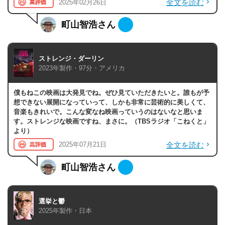
全文を読む
2025年02月26日
町山智浩さん
ストレンジ・ダーリン
2023年製作・97分・アメリカ
僕もねこの映画は大発見でね。ぜひ見ていただきたいと。誰もが予
想できない展開になっていって、しかも非常に芸術的に美しくて、
音楽もきれいで。こんな変なね映画っていうのはないなと思いま
す。ストレンジな映画ですね、まさに。（TBSラジオ「こねくと」
より）
全文を読む
2025年07月21日
町山智浩さん
選挙と鬱
2025年製作・日本