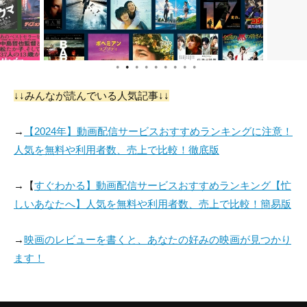
●
●
●
●
●
●
●
●
●
↓↓みんなが読んでいる人気記事↓↓
→
【2024年】動画配信サービスおすすめランキングに注意！
人気を無料や利用者数、売上で比較！徹底版
→【
すぐわかる】動画配信サービスおすすめランキング【忙
しいあなたへ】人気を無料や利用者数、売上で比較！簡易版
→
映画のレビューを書くと、あなたの好みの映画が見つかり
ます！