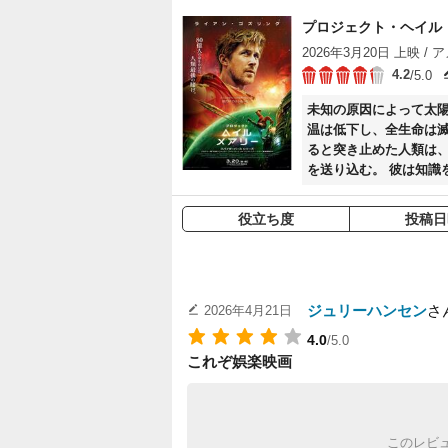
プロジェクト・ヘイル
2026年3月20日 上映 / ア
4.2
/5.0
未知の原因によって太
温は低下し、全生命は滅
ると突き止めた人類は、
を送り込む。 彼は知識
ル・メアリー＞に立ち向かうことになる。 宇宙
が出会ったのは、同じく
役立ち度
投稿日
形、言葉も違う二人が、
を超えた友情の先で、二
ジュリーハンセン
さ
2026年4月21日
4.0
/5.0
これぞ娯楽映画
このレビ