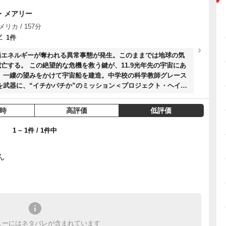
・メアリー
メリカ / 157分
1件
陽エネルギーが奪われる異常事態が発生。このままでは地球の気
亡する。 この絶望的な危機を救う鍵が、11.9光年先の宇宙にあ
 一縷の望みをかけて宇宙船を建造。中学校の科学教師グレース
を武器に、“イチかバチか”のミッション＜プロジェクト・ヘイ
の果て、極限の孤独のなかで、グレース
母星を救うためにひとり奮闘する異星人ロッキーだった。 姿
時
高評価
低評価
科学を共通言語に挑む、宇宙最大の難題。 やがて育まれる種族
人が辿り着いた答えとは ――。
1 ~ 1件 / 1件中
ん
ューにはネタバレが含まれています