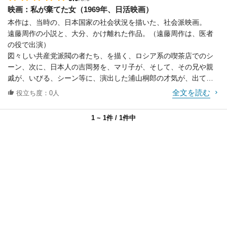
だ上、海岸におきざりにして逃げ、下宿も変え
映画：私が棄てた女（1969年、日活映画）
てしまった。ミツがその後、努の子供を中絶し
本作は、当時の、日本国家の社会状況を描いた、社会派映画。
たことなど知る由もなかった。
遠藤周作の小説と、大分、かけ離れた作品。（遠藤周作は、医者
の役で出演）
図々しい共産党派閥の者たち、を描く、ロシア系の喫茶店でのシ
ーン、次に、日本人の吉岡努を、マリ子が、そして、その兄や親
戚が、いびる、シーン等に、演出した浦山桐郎の才気が、出てい
て、これは、傑作です。
全文を読む
役立ち度：0人
いくつか重ねた重厚な青春大作映画として観ることも可能。
中国系あるいは、韓国系の人たち、が、人数増えているようです
1 ~ 1件 / 1件中
が、日本人を描いた作品、として必見かも。
若い頃に、銀座の名画座：並木座で観た、思い出の映画です。