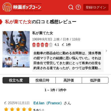
登録/ログイン
私が棄てた女
の口コミ感想レビュー
私が棄てた女
1969年9月3日 上映 / 日本 / 116分
4.1
1件
自動車の部品会社に勤める吉岡努は、清水専務
の姪マリ子との結婚に思い悩んでいた。それは
田舎出で苦労してきた彼にとって将来の出世を
約束される道であったが、かつては学生運動に
青春の火をたぎらせた自分が、いまは刹那的な
快楽と利益を追うホワイトカラー族の一人にな
役立ち度
投稿日時
高評価
低評価
っている…。ある夜、努は下宿仲間と飲み、ク
ラブの女を抱いた。その女から彼はミツの噂を
1 ~ 1件 / 1件中
聞いて愕然とした。ミツは努が学生時代に遊び
相手として見つけた田舎出の女工だった。愛情
もなく、肉体だけのつながり、将来への希望は
Ed.Ian（France）
さん
2025年11月1日
何もない。努はミツの身体を楽しむだけ楽しん
5.0
/5.0