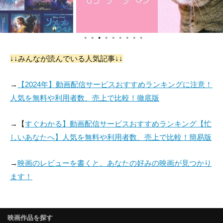
●
●
●
●
●
●
●
●
●
↓↓みんなが読んでいる人気記事↓↓
→
【2024年】動画配信サービスおすすめランキングに注意！
人気を無料や利用者数、売上で比較！徹底版
→【
すぐわかる】動画配信サービスおすすめランキング【忙
しいあなたへ】人気を無料や利用者数、売上で比較！簡易版
→
映画のレビューを書くと、あなたの好みの映画が見つかり
ます！
映画作品を探す