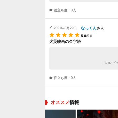
役立ち度：0人
なっくん
さん
2021年5月29日
5.0
/5.0
火災映画の金字塔
このレビ
役立ち度：0人
オススメ
情報