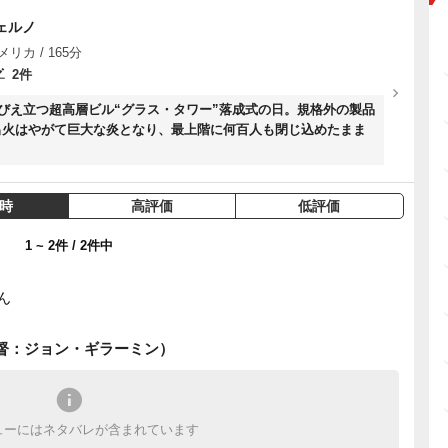
ェルノ
メリカ / 165分
2件
そびえ立つ超高層ビル“グラス・タワー”落成式の日。規格外の製品
出火はやがて巨大な炎となり、最上階に何百人も閉じ込めたまま
時
高評価
低評価
1 ~ 2件 / 2件中
ん
督：ジョン・ギラーミン）
ューにはネタバレが含まれています