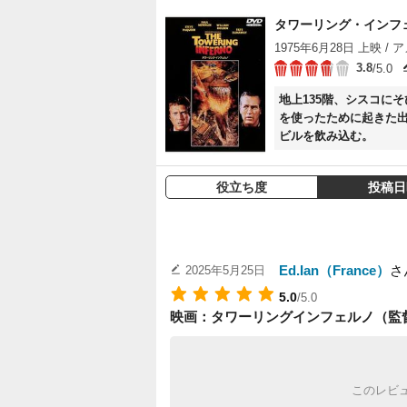
タワーリング・インフ
1975年6月28日 上映 / ア
3.8
/5.0
地上135階、シスコに
を使ったために起きた
ビルを飲み込む。
役立ち度
投稿日
Ed.Ian（France）
さ
2025年5月25日
5.0
/5.0
映画：タワーリングインフェルノ（監
このレビ