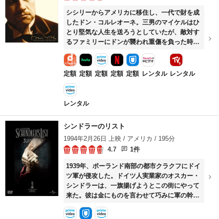
シシリーからアメリカに移住し、一代で財を成
したドン・コルレオーネ。三男のマイケルはひ
とり堅気な人生を送ろうとしていたが、敵対す
るファミリーにドンが襲われ重傷を負った時、
彼は報復を決意する。そしてニューヨークは抗
争の場と化していった……。
定額
定額
定額
定額
定額
レンタル
レンタル
レンタル
シンドラーのリスト
1994年2月26日 上映 / アメリカ / 195分
4.7
1件
1939年、ポーランド南部の都市クラクフにドイ
ツ軍が侵攻した。ドイツ人実業家のオスカー・
シンドラーは、一旗揚げようとこの街にやって
来た。彼は金にものを言わせて巧みに軍の幹部
たちに取り入り、ユダヤ人の所有していた工場
を払い下げてもらう。ユダヤ人会計士のイツァ