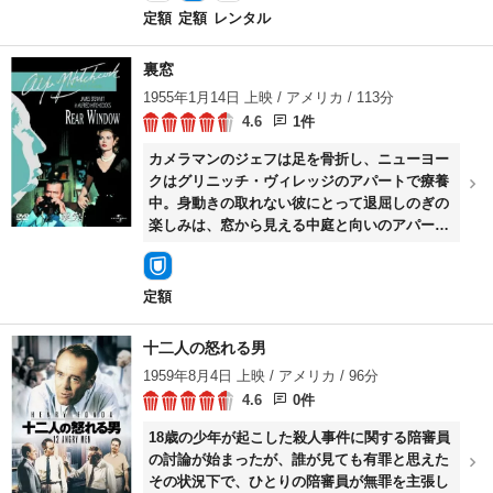
ーク・シュテルンをパートナーに選んだシンド
定額
定額
レンタル
ラーは、軍用ホーロー容器の事業を始める。41
年3月、ユダヤ人たちは壁に囲まれたゲットー
裏窓
（居住区）に住むことを義務づけられる。シュ
1955年1月14日 上映 / アメリカ / 113分
テルンの活躍で、ゲットーのユダヤ人たちが無
4.6
1件
償の労働力として、シンドラーの工場に続々と
集められ事業はたちまち軌道に乗る。
カメラマンのジェフは足を骨折し、ニューヨー
クはグリニッチ・ヴィレッジのアパートで療養
中。身動きの取れない彼にとって退屈しのぎの
楽しみは、窓から見える中庭と向いのアパート
の住人たちを眺める事だけ。だが、その中で、
セールスマンの夫と激しい口論をしていた病床
の妻の姿が見えなくなった事に気づいた。セー
定額
ルスマンの様子を窺う内に、ジェフはその男が
女房を殺したのではないかと推測、恋人のリザ
十二人の怒れる男
と看護人ステラの協力を得て調査を始めるのだ
1959年8月4日 上映 / アメリカ / 96分
が……。
4.6
0件
18歳の少年が起こした殺人事件に関する陪審員
の討論が始まったが、誰が見ても有罪と思えた
その状況下で、ひとりの陪審員が無罪を主張し