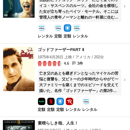
イコ・サスペンスのルーツ。会社の金を横領し
た女が立ち寄ったベイツ・モーテル。そこには
管理人の青年ノーマンと離れの一軒屋に住む年
老いた“母”がいた。原作はロバート・ブロッ
ク。
レンタル
定額
定額
レンタル
ゴッドファーザーPART Ⅱ
1975年4月26日 上映 / アメリカ / 202分
4.6
3件
亡き父のあとを継ぎドンとなったマイケルの苦
悩と復讐を、父ビトーの少年時代からやがて一
大ファミリーを築くまでのエピソードを交えて
描いた、名作「ゴッドファーザー」の第2作。
幼いビトーが青年となり、やがてファミリーを
築くまでの物語と、父のあとを継ぎドンとなっ
たマイケルの、父がそうであった頃と全く変わ
定額
定額
定額
レンタル
レンタル
ってしまった時代の中でのドンとしての苦悩と
復讐の物語を、巧みに交差しながら展開してい
素晴らしき哉、人生！
く。