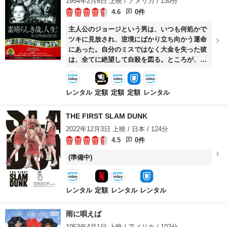
1954年2月6日 上映 / アメリカ / 130分
4.6
0件
主人公のジョージという男は、いつも何処かで
ツキに見放され、逆境にばかり立ち向かう運命
にあった。自分のミスではなく大金を失った彼
は、全てに絶望して自殺を図る。ところが、12
月の冷たい河に飛び降りようとしたとき、彼よ
り先に一人の男が身を投げて救けてくれと叫ん
だ。あわてて救けたジョージに、男は、自分は
レンタル
定額
定額
定額
レンタル
見習い天使だと告げるが……。
THE FIRST SLAM DUNK
2022年12月3日 上映 / 日本 / 124分
4.5
0件
(準備中)
レンタル
定額
レンタル
レンタル
雨に唄えば
1953年4月1日 上映 / アメリカ / 102分