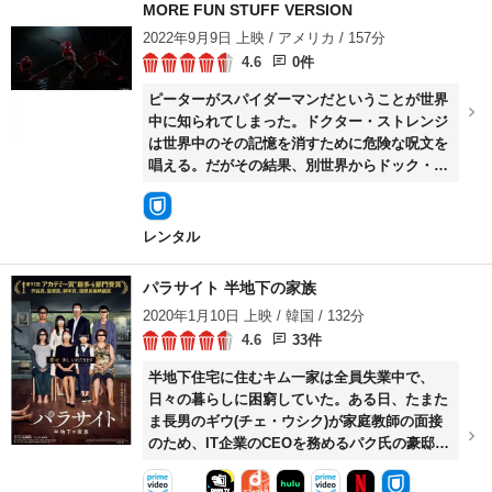
MORE FUN STUFF VERSION
2022年9月9日 上映 / アメリカ / 157分
4.6
0件
ピーターがスパイダーマンだということが世界
中に知られてしまった。ドクター・ストレンジ
は世界中のその記憶を消すために危険な呪文を
唱える。だがその結果、別世界からドック・オ
ク、グリーン・ゴブリン、エレクトロといった
強敵たちを呼び寄せてしまう。
レンタル
パラサイト 半地下の家族
2020年1月10日 上映 / 韓国 / 132分
4.6
33件
半地下住宅に住むキム一家は全員失業中で、
日々の暮らしに困窮していた。ある日、たまた
ま長男のギウ(チェ・ウシク)が家庭教師の面接
のため、IT企業のCEOを務めるパク氏の豪邸を
訪ね、兄に続いて妹のギジョン(パク・ソダム)
もその家に足を踏み入れる。