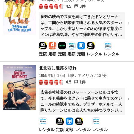
4.5
3件
多数の映画で共演を続けてきたドンとリーナ
は、世間から結婚まで噂される人気のスターカ
ップル。しかし実はリーナのわがままな態度に
ドンは辟易気味。やがて撮影中の新作がサイレ
ントからトーキーへと製作方針を変え、ドンは
声質がよくないリーナに代わって、知り合った
ばかりであるコーラスガール、キャシーに歌の
定額
定額
定額
定額
定額
レンタル
レンタル
吹き替えを頼む。出来あがった映画は大好評だ
が、意地悪なリーナはその手柄を独り占めしよ
北北西に進路を取れ
うとする。
1959年9月17日 上映 / アメリカ / 137分
4.5
1件
広告会社社長のロジャー・ソーンヒルは多忙
で、今も秘書をタクシーに乗せて車内でスケジ
ュールの確認中である。プラザ・ホテルで一人
降りたソーンヒルは友人たちの待つラウンジへ
向う。酒を飲む前に電報を打つ用事を思い出し
たソーンヒルはボーイに向って手を挙げるが、
その手と”お客様のジョージ・カプラン様”の呼
レンタル
定額
定額
レンタル
レンタル