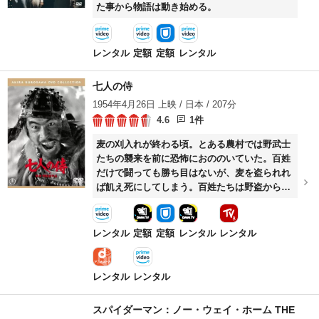
た事から物語は動き始める。
レンタル
定額
定額
レンタル
七人の侍
1954年4月26日 上映 / 日本 / 207分
4.6
1件
麦の刈入れが終わる頃。とある農村では野武士
たちの襲来を前に恐怖におののいていた。百姓
だけで闘っても勝ち目はないが、麦を盗られれ
ば飢え死にしてしまう。百姓たちは野盗から村
を守るため侍を雇うことを決断する。やがて、
百姓たちは食べるのもままならない浪人たち7
人を見つけ出し、彼らとともに野武士に対抗す
レンタル
定額
定額
レンタル
レンタル
べく立ち上がる……。
レンタル
レンタル
スパイダーマン：ノー・ウェイ・ホーム THE