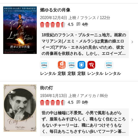
び出しの声が重なった。その様子を見ていた二
人組は席を立ったソーンヒルに銃を突きつけ、
燃ゆる女の肖像
人知れず車に乗せる。それはNYからラシュモア
2020年12月4日 上映 / フランス / 122分
山までの苦難の道のりの始まりであった。
4.5
4件
18世紀のフランス・ブルターニュ地方。画家の
マリアンヌ(ノエミ・メルラン)は貴族の娘エロ
イーズ(アデル・エネル)の見合いのため、彼女
の肖像画を依頼される。しかし、エロイーズは
結婚することを頑なに拒んでいた。マリアンヌ
は身分を伏せて孤島でエロイーズと過ごし、ひ
そかに彼女の肖像画にとりかかるが、マリアン
レンタル
定額
定額
定額
レンタル
レンタル
ヌの目的を知ったエロイーズは絵を見てその出
来栄えを否定する。
街の灯
1934年1月13日 上映 / アメリカ / 86分
4.5
0件
世の中は極端に不景気。小男で風彩もあがら
ず、服装もみすぼらしく、職もなく住むところ
もないチャーリーは、職にありつけそうもな
く、毎日あちこちさすらい歩いてフーテン暮ら
しをしていた。そんな彼が一人の娘に恋をし