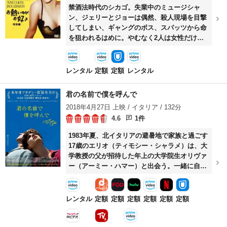
禁酒法時代のシカゴ。失業中のミュージシャ
ン、ジェリーとジョーは偶然、殺人現場を目撃
してしまい、ギャングのボス、スパッツから命
を狙われるはめに。やむなく2人は女性だけの
楽団に女装してもぐりこみ、寝台列車でマイア
ミに向かう。魅力的なウクレレ奏者シュガーに
すっかり惚れ込んだ彼らだが、ジョーは、マイ
レンタル
定額
定額
レンタル
アミで富豪に変身して彼女に再接近を図る。一
方のジェリーは、初老の富豪オズグッド三世か
君の名前で僕を呼んで
ら求愛を受けてしまう。
2018年4月27日 上映 / イタリア / 132分
4.6
1件
1983年夏、北イタリアの避暑地で家族と過ごす
17歳のエリオ（ティモシー・シャラメ）は、大
学教授の父が招待した年上の大学院生オリヴァ
ー（アーミー・ハマー）と出会う。一緒に自転
車で散策したり泳いだり、読書したり音楽を聴
いたりするうちに、エリオはオリヴァーに恋心
を抱く。やがてその思いは通じるが、夏の終わ
レンタル
定額
定額
定額
定額
定額
定額
りが近づくにつれてオリヴァーが避暑地を去る
日が近くなり……。