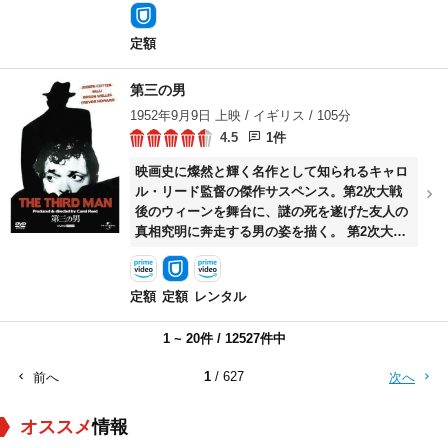
た。街角で花を売っている、盲目の貧しい娘
だ。彼は彼女の目を治す為に、金を稼ごうと一
定額
大決心をするが……。
第三の男
1952年9月9日 上映 / イギリス / 105分
4.5
1件
映画史に燦然と輝く名作として知られるキャロ
ル・リード監督の傑作サスペンス。第2次大戦
後のウィーンを舞台に、謎の死を遂げた友人の
真相究明に奔走する男の姿を描く。 第2次大戦
後のウィーンに、アメリカから友人ハリーを訪
ねてやってきた作家ホリーは到着早々、ハリー
が事故で死んだと知らされる。不審に思ったホ
定額
定額
レンタル
リーは、事件の真相究明を決意。事故現場にい
た3人のうち、身元の確認がとれない“第三の
1 ~ 20件 / 12527件中
男”とは…。 イギリスの作家グレアム・グリー
ンの原作・脚本を、名匠キャロル・リード監督
1
/ 627
前へ
次へ
が光と影を効果的に使った映像美で描いた不滅
の名作。アカデミー撮影賞、カンヌ映画祭グラ
オススメ
情報
ンプリ受賞。