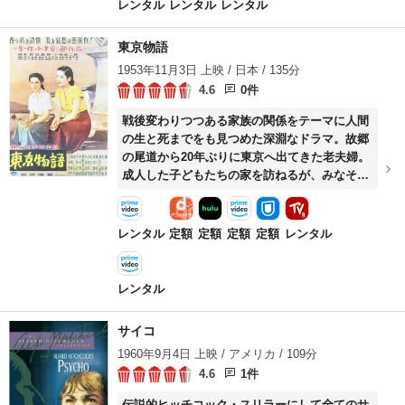
レンタル
レンタル
レンタル
東京物語
1953年11月3日 上映 / 日本 / 135分
4.6
0件
戦後変わりつつある家族の関係をテーマに人間
の生と死までをも見つめた深淵なドラマ。故郷
の尾道から20年ぶりに東京へ出てきた老夫婦。
成人した子どもたちの家を訪ねるが、みなそれ
ぞれの生活に精一杯だった。唯一、戦死した次
男の未亡人だけが皮肉にも優しい心遣いを示す
のだった……。
レンタル
定額
定額
定額
定額
レンタル
レンタル
サイコ
1960年9月4日 上映 / アメリカ / 109分
4.6
1件
伝説的ヒッチコック・スリラーにして全てのサ