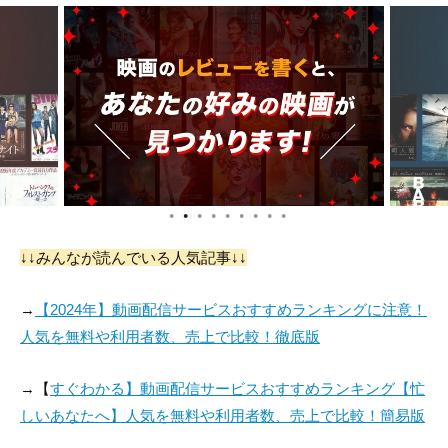
●
●
●
●
●
●
●
●
●
↓↓みんなが読んでいる人気記事↓↓
→
【2024年】動画配信サービスおすすめランキングに注意！
人気を無料や利用者数、売上で比較！徹底版
→【
すぐわかる】動画配信サービスおすすめランキング【忙
しいあなたへ】人気を無料や利用者数、売上で比較！簡易版