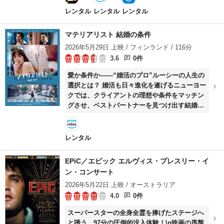
う、服部半蔵（ケイン・コスギ）率いる伊賀忍
レンタル
レンタル
レンタル
者たちであった！！その背後には幕府に復讐を
誓うある人物の哀しい過去があって・・・。
マテリアリスト 結婚の条件
BLACKFOX の世界とHOGUN'S NINJA の世界
2026年5月29日 上映 / フィンランド / 116分
が交わる。狐の集団 VS 風魔忍者 VS 伊賀忍者
3.6
0件
の忍者大戦＝NINJA WARS が幕を開ける！！
愛か条件か――“婚活のプロ”ルーシーの人生の
選択とは？ 婚活も日々進化を遂げるニューヨー
クでは、クライアントの理想や条件をマッチン
グさせ、ベストパートナーを見つけ出す結婚相
談所が大流行。そんな現代の婚活市場を舞台
に、凄腕のマッチメーカーが、結婚相手として
最高なリッチで優しい恋人と、夢を追う売れな
レンタル
い俳優の元カレとの間で揺れる姿を描く。監
督・脚本は、『パスト ライブス／再会』（24）
EPiC／エピック エルヴィス・プレスリー・イ
で世界中を魅了したセリーヌ・ソン。主人公の
ン・コンサート
ルーシーを演じるのは、『フィフティ・シェイ
2026年5月22日 上映 / オーストラリア
ズ・オブ・グレイ』でスターの座を獲得したダ
コタ・ジョンソン。ルーシーの元カレ・ジョン
4.0
0件
にクリス・エヴァンス、リッチで優しい恋人・
スーパースターの全⾝全霊を捧げたステージへ
ハリーにはペドロ・パスカルがそれぞれ扮し、
と誘う、97分の圧倒的没⼊体験！\n映画の序盤