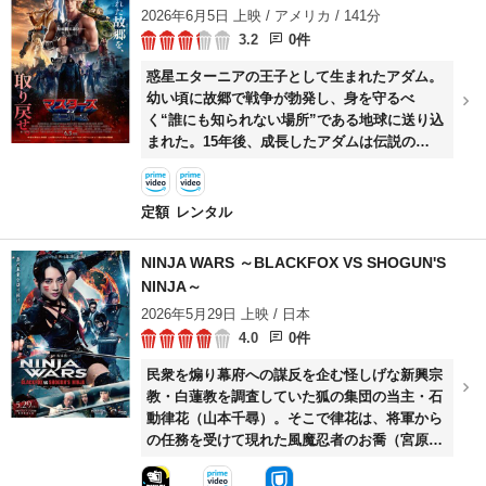
2026年6月5日 上映 / アメリカ / 141分
の生活を実現するユートピアを求めるが、その
3.2
0件
先にも困難が待ち受けていた。
惑星エターニアの王子として生まれたアダム。
幼い頃に故郷で戦争が勃発し、身を守るべ
く“誰にも知られない場所”である地球に送り込
まれた。15年後、成長したアダムは伝説の
剣“パワーソード”を見つけ出す。剣に導かれ故
郷へ戻った彼だったが、エターニアは邪悪な宿
敵スケルターによって陥落していた…。エター
定額
レンタル
ニアとその人々を救うべく、アダムは＜ヒーマ
ン＞として悪の軍団との死闘に挑むことを決意
NINJA WARS ～BLACKFOX VS SHOGUN'S
する──！
NINJA～
2026年5月29日 上映 / 日本
4.0
0件
民衆を煽り幕府への謀反を企む怪しげな新興宗
教・白蓮教を調査していた狐の集団の当主・石
動律花（山本千尋）。そこで律花は、将軍から
の任務を受けて現れた風魔忍者のお喬（宮原華
音）と出会う。\n律花とお喬たちが立ち向かう
べき敵は同じ、徳川家に恨みを持ち復興を願