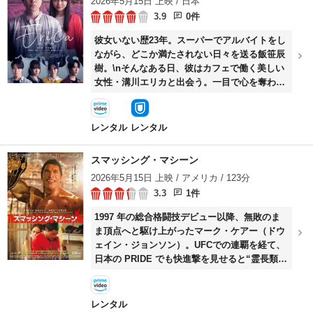
2026年5月15日 上映 / 日本
3.9
0件
彼女いない歴23年。スーパーでアルバイトをし
ながら、どこか満たされない日々を送る飯笹辰
樹。\nそんなある日、彼はカフェで働く美しい
女性・溝川エリカと出会う。一目で心を奪われ
た辰樹は、足しげく店に通ううちに、少しずつ
彼女と言葉を交わすようになっていく。\nやが
て距離を縮めていく二人。しかしエリカは、同
レンタル
レンタル
棲中の恋人・黒石亮からの暴力に苦しんでい
た。\n彼女の抱える孤独と痛みに触れた辰樹
スマッシング・マシーン
は、いつしか「自分が彼女を守りたい」と強く
2026年5月15日 上映 / アメリカ / 123分
願うようになる。\nある夜、エリカの自宅を訪
3.3
1件
れた辰樹は、家の中から聞こえる悲鳴に導かれ
るように扉を開ける。\nその夜を境に、二人の
1997 年の総合格闘技デビュー以降、無敗のま
関係は大きく変わり、辰樹の人生もまた静かに
ま頂点へと駆け上がったマーク・ケアー（ドウ
形を変えていく。\nやがて恋人となり、同棲生
ェイン・ジョンソン）。UFCでの連覇を経て、
活を始める二人。辰樹にとって、それは生まれ
日本の PRIDE でも快進撃を見せると“霊長類ヒ
て初めて手にした幸福だった。\n愛する人のた
ト科最強の男”の異名で恐れられる存在とな
めなら、どんなことでも受け入れられる――そ
る。しかし勝利を重ねるほどに、その重圧は彼
う信じていた。\nしかしその頃から、辰樹の周
の心を静かに浸食。同棲する恋人ドーン（エミ
レンタル
囲で不可解な出来事が起こり始める。少しずつ