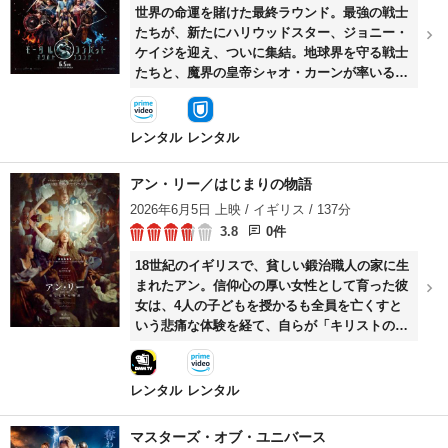
世界の命運を賭けた最終ラウンド。最強の戦士
たちが、新たにハリウッドスター、ジョニー・
ケイジを迎え、ついに集結。地球界を守る戦士
たちと、魔界の皇帝シャオ・カーンが率いる最
凶のファイターたち。二つの世界の命運を賭
け、両陣営の戦士たちが激突する究極の格闘大
会＜モータルコンバット＞。すべての戦士が揃
レンタル
レンタル
ったとき、人類の未来を賭けた最後の戦いが始
まる。
アン・リー／はじまりの物語
2026年6月5日 上映 / イギリス / 137分
3.8
0件
18世紀のイギリスで、貧しい鍛治職人の家に生
まれたアン。信仰心の厚い女性として育った彼
女は、4人の子どもを授かるも全員を亡くすと
いう悲痛な体験を経て、自らが「キリストの女
性の姿の生まれ変わり」だという啓示を得る。
性別や人種の平等を説く彼女の生き方は多くの
人々をひきつけるが、その一方で反感や警戒を
レンタル
レンタル
感じる勢力から迫害を受けるようになる。やが
て彼女はわずか8人の信徒とともにアメリカへ
マスターズ・オブ・ユニバース
渡り、性別・人種の平等信仰をもとにした理想