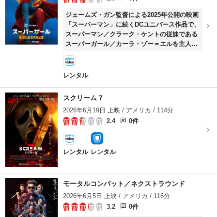
ジェームズ・ガン監督による2025年公開の映画
「スーパーマン」に続くDCユニバース作品で、
スーパーマン／クラーク・ケントの従妹である
スーパーガール／カーラ・ゾー＝エルを主人公
に描いたヒーローアクション。 スーパーマンが
地球を救った後の世界。故郷クリプトン星を失
ったカーラ・ゾー＝エルは、唯一の心の拠りど
レンタル
ころである愛犬クリプトと静かに暮らしてい
た。そんなある日、突如として現れた謎の敵ク
スクリーム 7
レムの攻撃により、クリプトが毒に侵されてし
2026年6月19日 上映 / アメリカ / 114分
まう。カーラは解毒剤を手に入れるべく、同じ
2.4
0件
くクレムに家族を奪われた異星人の少女ルーシ
ーや凶暴な賞金稼ぎロボとともに、宇宙規模の
壮大な戦いに身を投じていく。
レンタル
レンタル
モータルコンバット／ネクストラウンド
2026年6月5日 上映 / アメリカ / 116分
3.2
0件