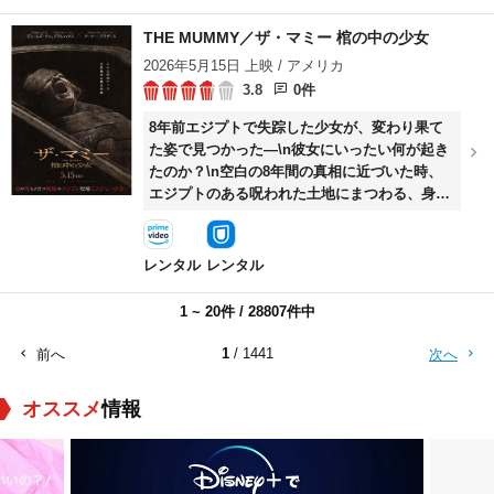
リー・ブラント）との関係も次第に悪化してい
歪んでいく日常。拭いきれない違和感。\nそし
き、鎮痛剤への依存を深めていく。やがて初め
て、エリカの微笑みの奥に、ふと垣間見え
THE MUMMY／ザ・マミー 棺の中の少女
ての敗北を喫した“最強の男”は、ついに自らの
る“何か”。\nその愛は、救いなのか――。\n愛
2026年5月15日 上映 / アメリカ
弱さに向き合い、人生の再起をかけもう一度リ
してしまった瞬間、もう逃げることはできな
3.8
0件
ングに挑むことを決意する―。
い。
8年前エジプトで失踪した少女が、変わり果て
た姿で見つかった―\n彼女にいったい何が起き
たのか？\n空白の8年間の真相に近づいた時、
エジプトのある呪われた土地にまつわる、身の
毛もよだつ、恐ろしい秘密が明らかになる。
レンタル
レンタル
1 ~ 20件 / 28807件中
1
/ 1441
前へ
次へ
オススメ
情報