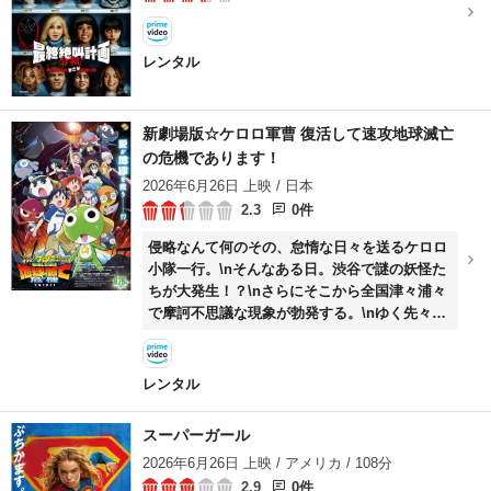
レンタル
新劇場版☆ケロロ軍曹 復活して速攻地球滅亡
の危機であります！
2026年6月26日 上映 / 日本
2.3
0件
侵略なんて何のその、怠惰な日々を送るケロロ
小隊一行。\nそんなある日。渋谷で謎の妖怪た
ちが大発生！？\nさらにそこから全国津々浦々
で摩訶不思議な現象が勃発する。\nゆく先々で
遭遇する謎の文字、そして暗躍する“天才発明
家”の影。\n新たな侵略者に危機感を覚えたケ
ロロ小隊が、侵略者のプライドをかけて立ち上
レンタル
がる！\nそこに現れるケロン人の兄弟「アル
ル」と「デルル」はいったい何者なのか
スーパーガール
――\n『ケロロ軍曹』史上最強の敵に、最大ス
2026年6月26日 上映 / アメリカ / 108分
ケールの戦いと驚きがこの夏幕を開ける！
2.9
0件