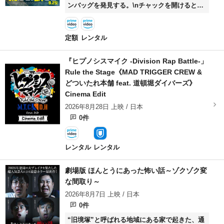
ンバッグを発見する。\nチャックを開けると、
そこにはなんと1億円分の札束が入っていた！
寛治は思わずバッグを持ち去ってしまうのだ
が、そこにはボケ始めた祖母との暮らしが理由
定額
レンタル
にあった。\n一方その頃、生活安全課の不良警
官・江波戸良介は、ヤクザの親分・郷田巌から
『ヒプノシスマイク -Division Rap Battle-」
借りた金を返せずにいた。堀田の組員でおかっ
Rule the Stage《MAD TRIGGER CREW &
ぱ怪力男・エリンギらの追い込みが厳しさを増
どついたれ本舗 feat. 道頓堀ダイバーズ》
し「ヤバい」状況だが、そんな良介のもとに思
Cinema Edit
わぬ金の話が舞い込む。また、夜の気配を漂わ
せる悪女の“し～な”は、投資の失敗で多額の借
2026年8月28日 上映 / 日本
金を抱えたワケあり主婦・庄田美奈に近づき保
0件
険金絡みの怪しげな計画を企てる。\nそんな
中、山中で発見された遺体。無関係だったはず
の彼らの人生はやがて“1億円”によって交錯し
レンタル
レンタル
始める。バッグの持ち主は？なぜ大金はネット
カフェに置かれていたのか？欲望剥き出しのマ
劇場版 ほんとうにあった怖い話～ゾクゾク変
ネーサバイバルが今、開幕する！“１億円”は誰
な間取り～
の手に！？それぞれが抱える闇と欲望が渦巻く
2026年8月7日 上映 / 日本
中、獣たちが最後に目にした光景とはー
0件
“旧境塚”と呼ばれる地域にある家で起きた、通