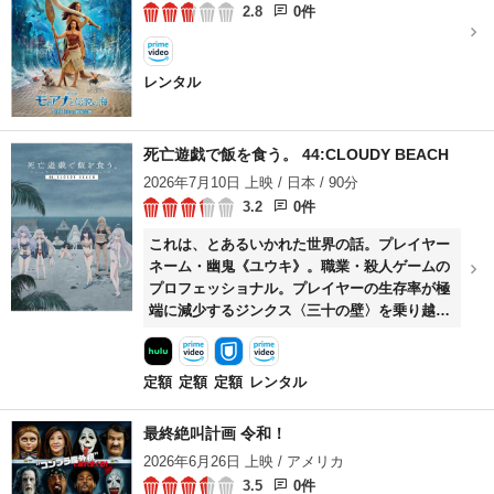
2.8
0件
レンタル
死亡遊戯で飯を食う。 44:CLOUDY BEACH
2026年7月10日 上映 / 日本 / 90分
3.2
0件
これは、とあるいかれた世界の話。プレイヤー
ネーム・幽鬼《ユウキ》。職業・殺人ゲームの
プロフェッショナル。プレイヤーの生存率が極
端に減少するジンクス〈三十の壁〉を乗り越
え、幽鬼は歩き続ける。死が隣り合わせのゲー
ム。続いて挑むは絶海の孤島。そこに集められ
たのは８人のプレイヤー。幽鬼が見知った熟練
定額
定額
定額
レンタル
者ベテラン も、中にはいた。ゲーム《クラウデ
ィビーチ》。壁を越えた先には、壁を越えた人
最終絶叫計画 令和！
しかいない。彼女は今日も、死亡遊戯で飯を食
2026年6月26日 上映 / アメリカ
う。
3.5
0件