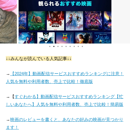
●
●
●
●
●
●
●
●
●
↓↓みんなが読んでいる人気記事↓↓
→
【2024年】動画配信サービスおすすめランキングに注意！
人気を無料や利用者数、売上で比較！徹底版
→【
すぐわかる】動画配信サービスおすすめランキング【忙
しいあなたへ】人気を無料や利用者数、売上で比較！簡易版
→
映画のレビューを書くと、あなたの好みの映画が見つかり
ます！