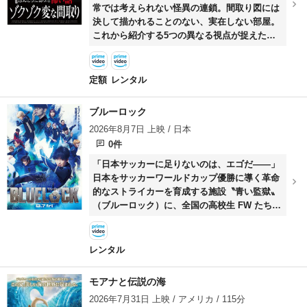
常では考えられない怪異の連鎖。間取り図には
決して描かれることのない、実在しない部屋。
これから紹介する5つの異なる視点が捉えた記
録は、現実世界の境界線がいかに脆く不安定で
あるかを証明しているのかもしれない……。
定額
レンタル
ブルーロック
2026年8月7日 上映 / 日本
0件
「日本サッカーに足りないのは、エゴだ――」
日本をサッカーワールドカップ優勝に導く革命
的なストライカーを育成する施設〝青い監獄〟
（ブルーロック）に、全国の高校生 FW たち
300 人が招集された。勝ち上がれるのはたった
ひとり、敗者は日本代表入りの権利を生涯失う
という熾烈なサバイバルマッチに、己のサッカ
レンタル
ー人生をかけて挑む主人公の潔世一（高橋文
哉）たち。世界一“エゴイスト”なストライカー
モアナと伝説の海
の座を掴み取れ―― 生き残れるのは、誰だ？
2026年7月31日 上映 / アメリカ / 115分