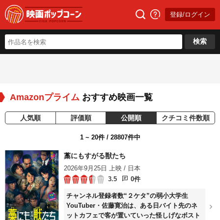
登録/ログイン
検索
Amazonプライム
おすすめ映画一覧
人気順
評価順
公開順
クチコミ件数順
1 ~ 20件 / 28807件中
藁にもすがる獣たち
2026年9月25日 上映 / 日本
3.5
0件
チャンネル登録者数“２ケタ”の弱小大学生
YouTuber・佐藤寛治は、ある日バイト先のネ
ットカフェで客が置いていった怪しげなボスト