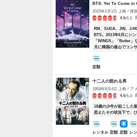
BTS: Yet To Come in
2023年2月1日 上映 / 韓国
4.6
/5.0
RM、SUGA、JIN、J-
BTS。2013年6月にシン
「WINGS」「Butt
月に韓国の釜山でコンサー
が、緻密かつ圧倒的な
定額
十二人の怒れる男
1959年8月4日 上映 / アメ
4.6
/5.0
18歳の少年が起こした
思えたその状況下で、
レンタル
定額
定額
レ