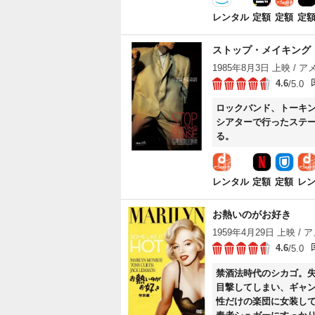
レンタル
定額
定額
定
ストップ・メイキング
1985年8月3日 上映 / アメ
4.6
/5.0
ロックバンド、トーキン
シアターで行ったステ
る。
レンタル
定額
定額
レ
お熱いのがお好き
1959年4月29日 上映 / ア
4.6
/5.0
禁酒法時代のシカゴ。
目撃してしまい、ギャ
性だけの楽団に女装し