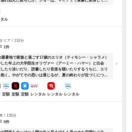
り惚れ込んだ彼らだが、ジョーは、マイアミで富豪に変身して彼
方のジェリーは、初老の富豪オズグッド三世から求愛を受けてし
ンタル
タリア / 132分
1件
アの避暑地で家族と過ごす17歳のエリオ（ティモシー・シャラメ）
待した年上の大学院生オリヴァー（アーミー・ハマー）と出会
策したり泳いだり、読書したり音楽を聴いたりするうちに、エリ
を抱く。やがてその思いは通じるが、夏の終わりが近づくにつれ
を去る日が近くなり……。
額
定額
定額
定額
レンタル
レンタル
レンタル
 / 135分
0件