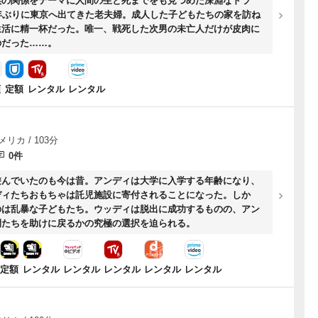
族の関係をテーマに人間の生と死までをも見つめた深淵なドラ
年ぶりに東京へ出てきた老夫婦。成人した子どもたちの家を訪ね
生活に精一杯だった。唯一、戦死した次男の未亡人だけが皮肉に
のだった……。
額
定額
レンタル
レンタル
メリカ / 103分
0件
遊んでいたのも今は昔。アンディは大学に入学する年齢になり、
ディたちおもちゃは託児施設に寄付されることになった。しか
のは乱暴な子どもたち。ウッディは脱出に成功するものの、アン
間たちを助けに戻るかの究極の選択を迫られる。
定額
レンタル
レンタル
レンタル
レンタル
レンタル