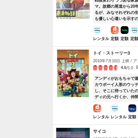
戦後変わりつつある家
マ。故郷の尾道から20
るが、みなそれぞれの
も優しい心遣いを示す
レンタル
定額
定額
定
トイ・ストーリー3
2010年7月10日 上映 / ア
4.6
/5.0
アンディがおもちゃで
カウボーイ人形のウッ
し、そこに待っていた
ディの元へ行くか、仲
レンタル
レンタル
定額
サイコ