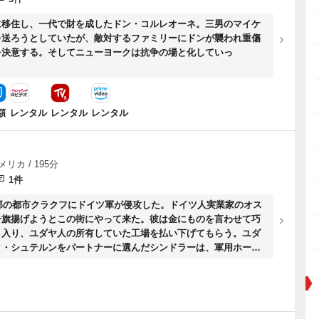
に移住し、一代で財を成したドン・コルレオーネ。三男のマイケ
を送ろうとしていたが、敵対するファミリーにドンが襲われ重傷
を決意する。そしてニューヨークは抗争の場と化していっ
額
レンタル
レンタル
レンタル
メリカ / 195分
1件
南部の都市クラクフにドイツ軍が侵攻した。ドイツ人実業家のオス
一旗揚げようとこの街にやって来た。彼は金にものを言わせて巧
り入り、ユダヤ人の所有していた工場を払い下げてもらう。ユダ
ク・シュテルンをパートナーに選んだシンドラーは、軍用ホーロ
41年3月、ユダヤ人たちは壁に囲まれたゲットー（居住区）に住
る。シュテルンの活躍で、ゲットーのユダヤ人たちが無償の労働
の工場に続々と集められ事業はたちまち軌道に乗る。