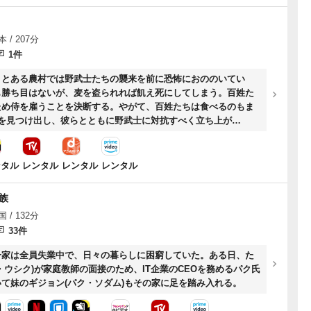
 / 207分
1件
。とある農村では野武士たちの襲来を前に恐怖におののいてい
も勝ち目はないが、麦を盗られれば飢え死にしてしまう。百姓た
ため侍を雇うことを決断する。やがて、百姓たちは食べるのもま
人を見つけ出し、彼らとともに野武士に対抗すべく立ち上が
ンタル
レンタル
レンタル
レンタル
族
 / 132分
33件
一家は全員失業中で、日々の暮らしに困窮していた。ある日、た
・ウシク)が家庭教師の面接のため、IT企業のCEOを務めるパク氏
て妹のギジョン(パク・ソダム)もその家に足を踏み入れる。