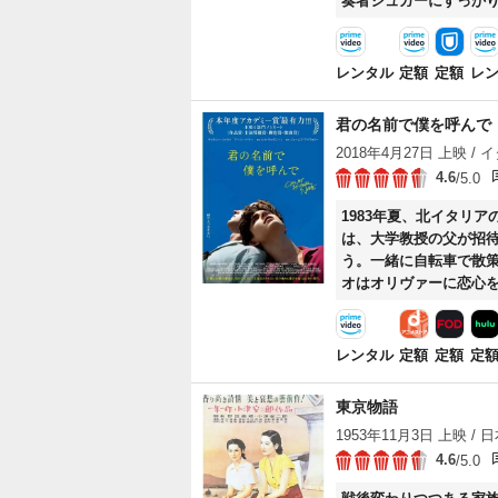
奏者シュガーにすっか
女に再接近を図る。一
まう。
レンタル
定額
定額
レ
君の名前で僕を呼んで
2018年4月27日 上映 / イ
4.6
/5.0
1983年夏、北イタリ
は、大学教授の父が招
う。一緒に自転車で散
オはオリヴァーに恋心
てオリヴァーが避暑地
レンタル
定額
定額
定
東京物語
1953年11月3日 上映 / 日本
4.6
/5.0