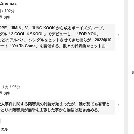
 Cinemas
 / 102分
0件
HOPE、JIMIN、V、JUNG KOOK から成るボーイズグループ、
グル「2 COOL 4 SKOOL」でデビューし、「FOR YOU」
er」などのアルバム、シングルをヒットさせてきた彼らが、2022年10
ト「Yet To Come」を開催する。数々の代表曲やヒット曲
パフォーマンスとともに繰り出されていく。
リカ / 96分
0件
殺人事件に関する陪審員の討論が始まったが、誰が見ても有罪と
ひとりの陪審員が無罪を主張した事から物語は動き始める。
ンタル