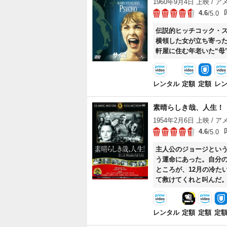
1960年9月4日 上映 / アメ
4.6
/5.0
伝説的ヒッチコック・
横領した女が立ち寄っ
軒屋に住む年老いた“母
レンタル
定額
定額
レ
素晴らしき哉、人生！
1954年2月6日 上映 / アメ
4.6
/5.0
主人公のジョージとい
う運命にあった。自分
ところが、12月の冷た
て救けてくれと叫んだ
るが……。
レンタル
定額
定額
定