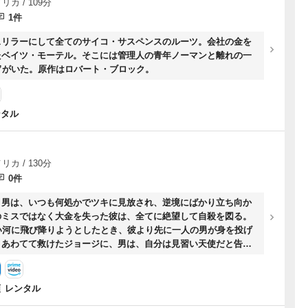
リカ / 109分
1件
スリラーにして全てのサイコ・サスペンスのルーツ。会社の金を
たベイツ・モーテル。そこには管理人の青年ノーマンと離れの一
”がいた。原作はロバート・ブロック。
ンタル
リカ / 130分
0件
う男は、いつも何処かでツキに見放され、逆境にばかり立ち向か
のミスではなく大金を失った彼は、全てに絶望して自殺を図る。
い河に飛び降りようとしたとき、彼より先に一人の男が身を投げ
。あわてて救けたジョージに、男は、自分は見習い天使だと告げ
額
レンタル