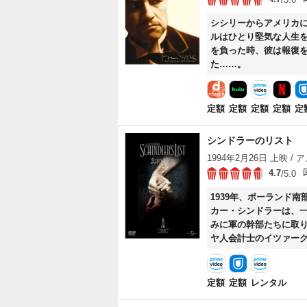
シシリーからアメリカ
ルはひとり堅気な人生
を負った時、彼は報復
た……。
定額
定額
定額
定額
定
シンドラーのリスト
1994年2月26日 上映 / ア
4.7
/5.0
1939年、ポーランド
カー・シンドラーは、
みに軍の幹部たちに取
ヤ人会計士のイツァー
ー容器の事業を始める。
むことを義務づけられ
力として、シンドラー
定額
定額
レンタル