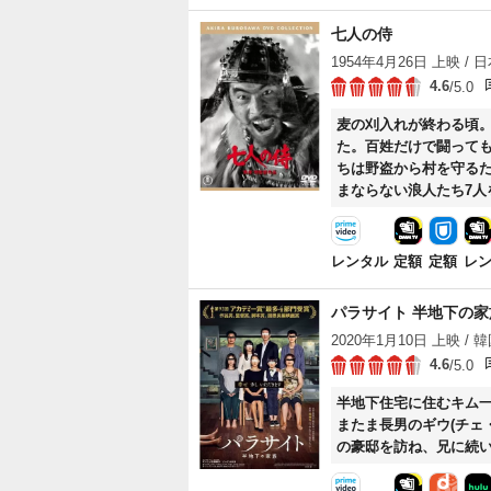
七人の侍
1954年4月26日 上映 / 日本
4.6
/5.0
麦の刈入れが終わる頃
た。百姓だけで闘って
ちは野盗から村を守る
まならない浪人たち7
る……。
レンタル
定額
定額
レ
パラサイト 半地下の家
2020年1月10日 上映 / 韓国
4.6
/5.0
半地下住宅に住むキム
またま長男のギウ(チェ
の豪邸を訪ね、兄に続い