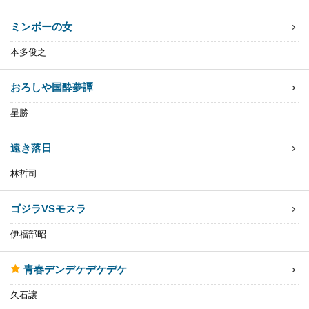
ミンボーの女
本多俊之
おろしや国酔夢譚
星勝
遠き落日
林哲司
ゴジラVSモスラ
伊福部昭
青春デンデケデケデケ
久石譲