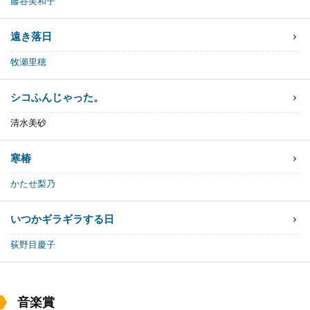
藤谷美和子
遠き落日
牧瀬里穂
シコふんじゃった。
清水美砂
寒椿
かたせ梨乃
いつかギラギラする日
荻野目慶子
音楽賞