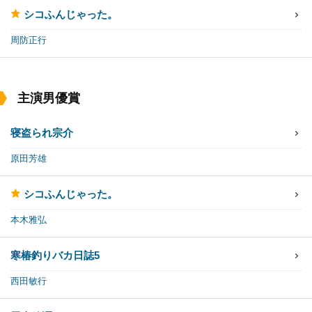
シコふんじゃった。
周防正行
主演男優賞
寝盗られ宗介
原田芳雄
シコふんじゃった。
本木雅弘
寒椿
釣りバカ日誌5
西田敏行