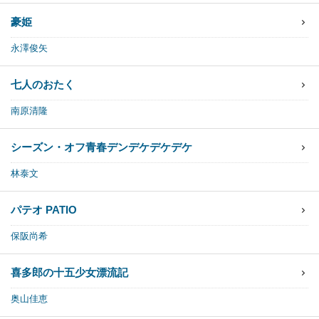
豪姫
永澤俊矢
七人のおたく
南原清隆
シーズン・オフ
青春デンデケデケデケ
林泰文
パテオ PATIO
保阪尚希
喜多郎の十五少女漂流記
奥山佳恵