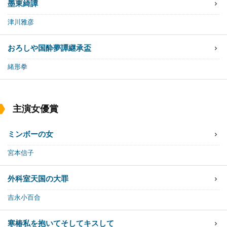
墨東綺譚
津川雅彦
おろしや国酔夢譚
継承盃
緒形拳
主演女優賞
ミンボーの女
宮本信子
外科室
天国の大罪
吉永小百合
寒椿
私を抱いてそしてキスして