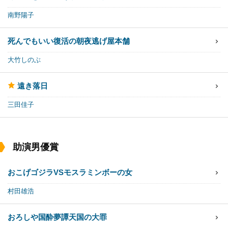
南野陽子
死んでもいい
復活の朝
夜逃げ屋本舗
大竹しのぶ
遠き落日
三田佳子
助演男優賞
おこげ
ゴジラVSモスラ
ミンボーの女
村田雄浩
おろしや国酔夢譚
天国の大罪