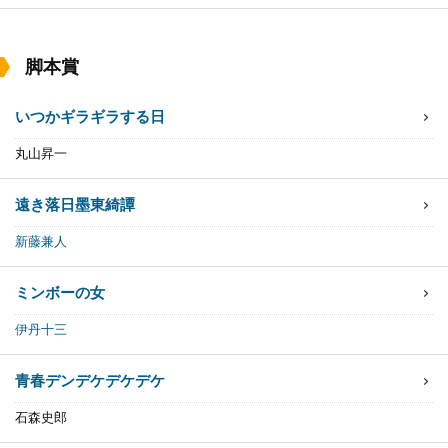
脚本賞
いつかギラギラする日
丸山昇一
遠き落日
墨東綺譚
新藤兼人
ミンボーの女
伊丹十三
青春デンデケデケデケ
石森史郎