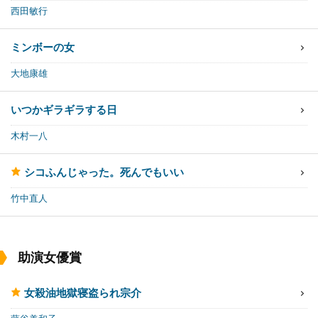
西田敏行
ミンボーの女
大地康雄
いつかギラギラする日
木村一八
シコふんじゃった。
死んでもいい
竹中直人
助演女優賞
女殺油地獄
寝盗られ宗介