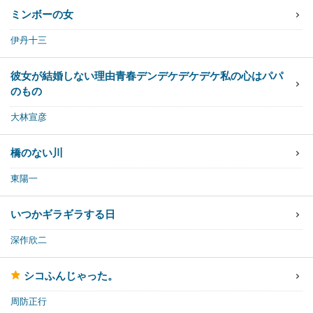
ミンボーの女
伊丹十三
彼女が結婚しない理由
青春デンデケデケデケ
私の心はパパ
のもの
大林宣彦
橋のない川
東陽一
いつかギラギラする日
深作欣二
シコふんじゃった。
周防正行