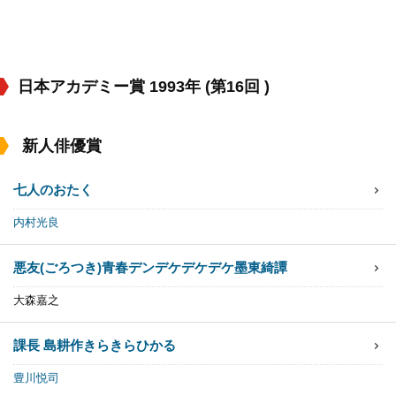
日本アカデミー賞 1993年 (第16回 )
新人俳優賞
七人のおたく
内村光良
悪友(ごろつき)
青春デンデケデケデケ
墨東綺譚
大森嘉之
課長 島耕作
きらきらひかる
豊川悦司