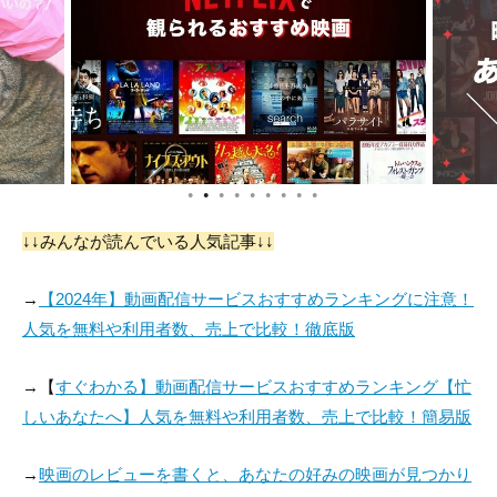
Yasser Michelén
Alain Mesa
Reinier Díaz
役：Hector
役：Looper (voice)
役：
●
●
●
●
●
●
●
●
●
↓↓みんなが読んでいる人気記事↓↓
→
【2024年】動画配信サービスおすすめランキングに注意！
人気を無料や利用者数、売上で比較！徹底版
→【
すぐわかる】動画配信サービスおすすめランキング【忙
しいあなたへ】人気を無料や利用者数、売上で比較！簡易版
→
映画のレビューを書くと、あなたの好みの映画が見つかり