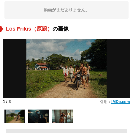
動画がまだありません。
Los Frikis（原題）
の画像
1
/ 3
引用：
IMDb.com