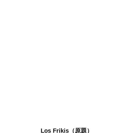
Los Frikis（原題）