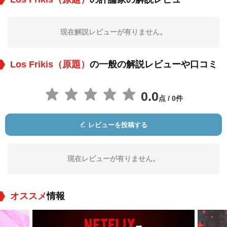
Pedro Martínez
Jorge Enrique
Alexis Valdés
Caballero
現在解説レビューが有りません。
役：Bembe
役：Maximo
役：Dr. Renaldo
Los Frikis（原題）
の一般の解説レビューや口コミ
0.0
点 / 0件
レビューを投稿する
Orestes Amador
Miriam Socarrás
Omar Patin
役：Pharmacist
役：Abuelita
役：Bartender
現在レビューが有りません。
オススメ
情報