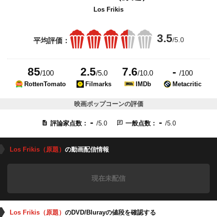
Los Frikis
3.5
/5.0
平均評価：
85
2.5
7.6
-
/100
/5.0
/10.0
/100
RottenTomato
Filmarks
IMDb
Metacritic
映画ポップコーンの評価
-
-
評論家点数：
/5.0
一般点数：
/5.0
Los Frikis（原題）
の動画配信情報
現在未配信
Los Frikis（原題）
のDVD/Blurayの値段を確認する