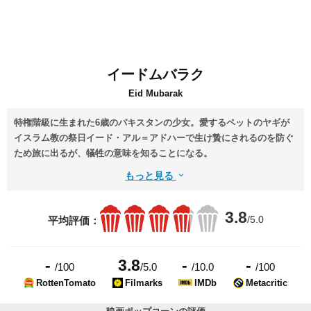
イードムバラク
Eid Mubarak
特権階級に生まれた6歳のパキスタンの少女。愛するペットのヤギが
イスラム教の祭日イード・アル＝アドハーで生け贄にされるのを防ぐ
ため旅に出るが、犠牲の意味を知ることになる。
もっと見る
3.8
/5.0
平均評価：
-
3.8
-
-
/100
/5.0
/10.0
/100
RottenTomato
Filmarks
IMDb
Metacritic