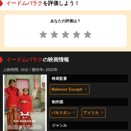
イードムバラク
を評価しよう！
あなたの評価は？
イードムバラク
の映画情報
上映時間: 16分 / 製作年: 2022年
映画監督
Mahnoor Euceph
制作国
パキスタン
アメリカ
ジャンル