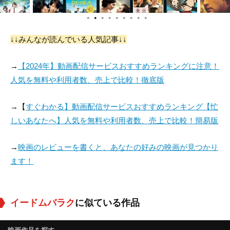
●
●
●
●
●
●
●
●
●
↓↓みんなが読んでいる人気記事↓↓
→
【2024年】動画配信サービスおすすめランキングに注意！
人気を無料や利用者数、売上で比較！徹底版
→【
すぐわかる】動画配信サービスおすすめランキング【忙
しいあなたへ】人気を無料や利用者数、売上で比較！簡易版
→
映画のレビューを書くと、あなたの好みの映画が見つかり
ます！
イードムバラク
に似ている作品