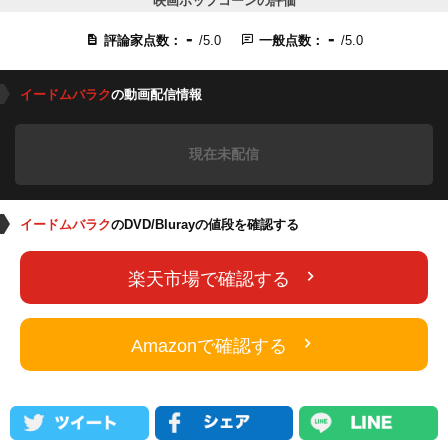
映画ポップコーンの評価
-
-
評論家点数：
/5.0
一般点数：
/5.0
イードムバラク
の動画配信情報
現在未配信
イードムバラク
のDVD/Blurayの値段を確認する
楽天市場で確認する
Amazonで確認する