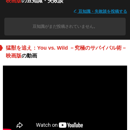
映画版
の豆知識・失敗談
豆知識・失敗談を投稿する
豆知識がまだ投稿されていません。
猛獣を追え：You vs. Wild －究極のサバイバル術－
映画版
の動画