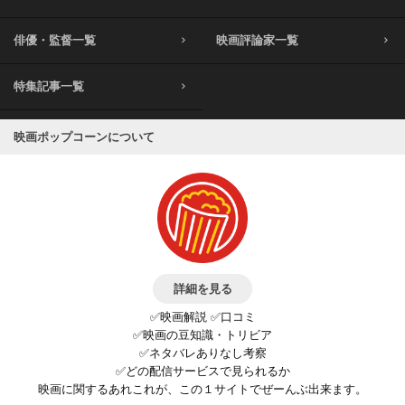
俳優・監督一覧
映画評論家一覧
特集記事一覧
映画ポップコーンについて
詳細を見る
✅映画解説 ✅口コミ
✅映画の豆知識・トリビア
✅ネタバレありなし考察
✅どの配信サービスで見られるか
映画に関するあれこれが、この１サイトでぜーんぶ出来ます。