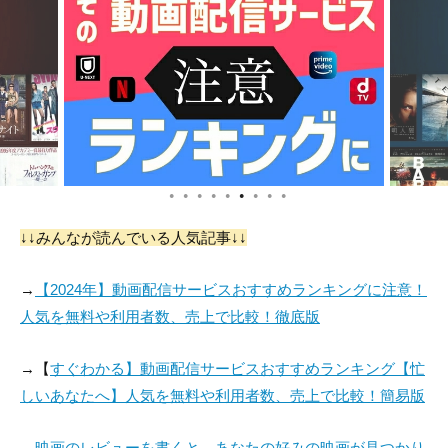
●
●
●
●
●
●
●
●
●
↓↓みんなが読んでいる人気記事↓↓
→
【2024年】動画配信サービスおすすめランキングに注意！
人気を無料や利用者数、売上で比較！徹底版
→【
すぐわかる】動画配信サービスおすすめランキング【忙
しいあなたへ】人気を無料や利用者数、売上で比較！簡易版
→
映画のレビューを書くと、あなたの好みの映画が見つかり