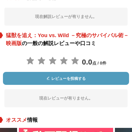
現在解説レビューが有りません。
猛獣を追え：You vs. Wild －究極のサバイバル術－
映画版
の一般の解説レビューや口コミ
0.0
点 / 0件
レビューを投稿する
現在レビューが有りません。
オススメ
情報