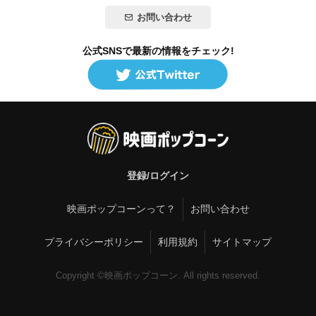
お問い合わせ
公式SNSで最新の情報をチェック!
登録/ログイン
映画ポップコーンって？
お問い合わせ
プライバシーポリシー
利用規約
サイトマップ
Copyright ©映画ポップコーン. All rights reserved.