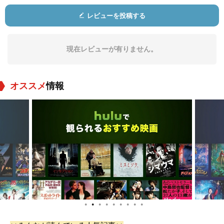
レビューを投稿する
現在レビューが有りません。
オススメ
情報
●
●
●
●
●
●
●
●
●