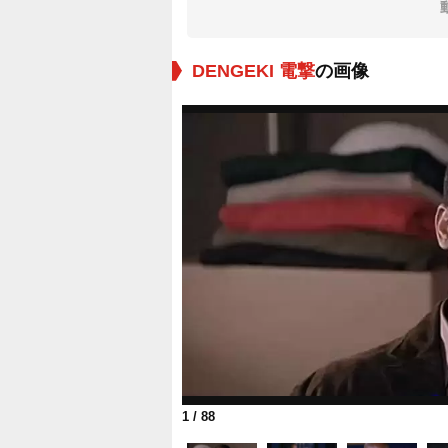
DENGEKI 電撃
の画像
1
/ 88