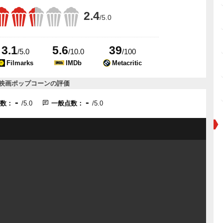
2.4
/5.0
3.1
5.6
39
/5.0
/10.0
/100
Filmarks
IMDb
Metacritic
映画ポップコーンの評価
-
-
点数：
/5.0
一般点数：
/5.0