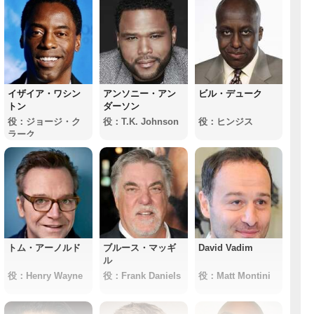
イザイア・ワシン
アンソニー・アン
ビル・デューク
トン
ダーソン
役：ジョージ・ク
役：T.K. Johnson
役：ヒンジス
ラーク
トム・アーノルド
ブルース・マッギ
David Vadim
ル
役：Henry Wayne
役：Frank Daniels
役：Matt Montini