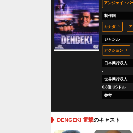
アンジェイ・バ
制作国
カナダ
ア
ジャンル
アクション
日本興行収入
-
世界興行収入
0.8億 USドル
参考
DENGEKI 電撃
のキャスト