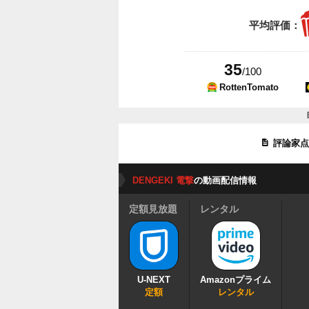
平均評価：
35
/100
RottenTomato
評論家
DENGEKI 電撃
の動画配信情報
定額見放題
レンタル
U-NEXT
Amazonプライム
定額
レンタル