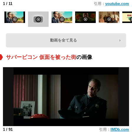
1
/ 11
引用：
youtube.com
動画を全て見る
サバービコン 仮面を被った街
の画像
1
/ 91
引用：
IMDb.com