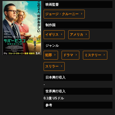
映画監督
ジョージ・クルーニー
制作国
イギリス
アメリカ
ジャンル
犯罪
ドラマ
ミステリー
スリラー
日本興行収入
-
世界興行収入
0.1億 USドル
参考