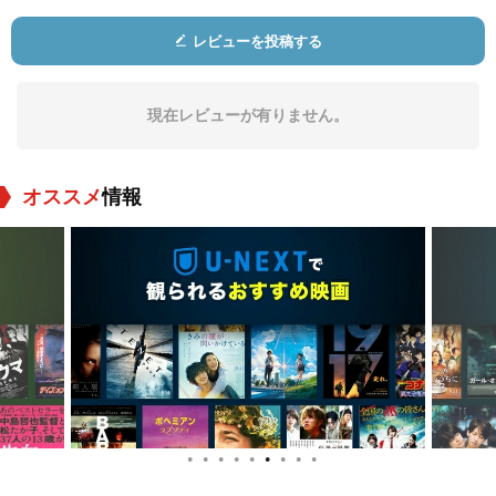
役：ウィリアム・マ
役：ミッチ
役：Hightower
レビューを投稿する
イヤーズ
現在レビューが有りません。
オススメ
情報
Megan Ferguson
ペギー・ミレー
Lauren Burns
役：June
役：Betty
役：Mitch's Secretar
y
●
●
●
●
●
●
●
●
●
スティーブ・モンロ
Dean England
ジェームズ・ハンデ
ー
ィ