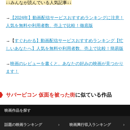
↓↓みんなが読んでいる人気記事↓↓
役：Mailman Henry
役：Funeral Mourne
役：Mayor Billings
r (uncredited)
→
【2024年】動画配信サービスおすすめランキングに注意！
人気を無料や利用者数、売上で比較！徹底版
→【
すぐわかる】動画配信サービスおすすめランキング【忙
しいあなたへ】人気を無料や利用者数、売上で比較！簡易版
→
映画のレビューを書くと、あなたの好みの映画が見つかり
ます！
サバービコン 仮面を被った街
に似ている作品
映画作品を探す
話題の映画ランキング
映画興行収入ランキング