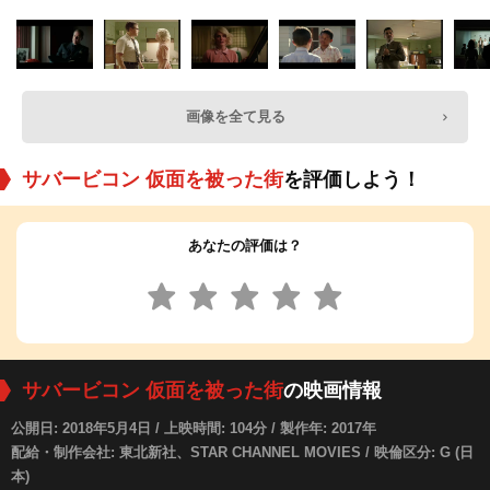
画像を全て見る
サバービコン 仮面を被った街
を評価しよう！
あなたの評価は？
サバービコン 仮面を被った街
の映画情報
公開日: 2018年5月4日 / 上映時間: 104分 / 製作年: 2017年
配給・制作会社: 東北新社、STAR CHANNEL MOVIES / 映倫区分: G (日
本)