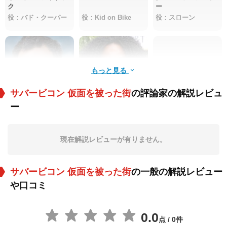
ク
ー
役：バド・クーパー
役：Kid on Bike
役：スローン
もっと見る
サバービコン 仮面を被った街
の評論家の解説レビュ
ー
Alex Hassell
Karimah Westbrook
Tony Espinosa
役：Louis
役：Mrs. Mayers
役：Andy Mayers
現在解説レビューが有りません。
サバービコン 仮面を被った街
の一般の解説レビュー
や口コミ
0.0
点 / 0件
リース・バーク
ゲイリー・バサラバ
ジャック・コンレイ