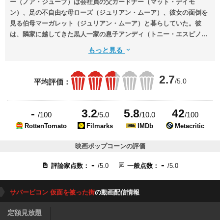
ー（ノア・ジュープ）は会社員の父ガードナー（マット・デイモ
ン）、足の不自由な母ローズ（ジュリアン・ムーア）、彼女の面倒を
見る伯母マーガレット（ジュリアン・ムーア）と暮らしていた。彼
は、隣家に越してきた黒人一家の息子アンディ（トニー・エスピノ
サ）と仲良くなる。ある日、家に押し入ってきた強盗たちにクロロホ
もっと見る
ルムをかがされたローズが、この世を去ってしまう。
2.7
/5.0
平均評価：
-
3.2
5.8
42
/100
/5.0
/10.0
/100
RottenTomato
Filmarks
IMDb
Metacritic
映画ポップコーンの評価
-
-
評論家点数：
/5.0
一般点数：
/5.0
サバービコン 仮面を被った街
の動画配信情報
定額見放題