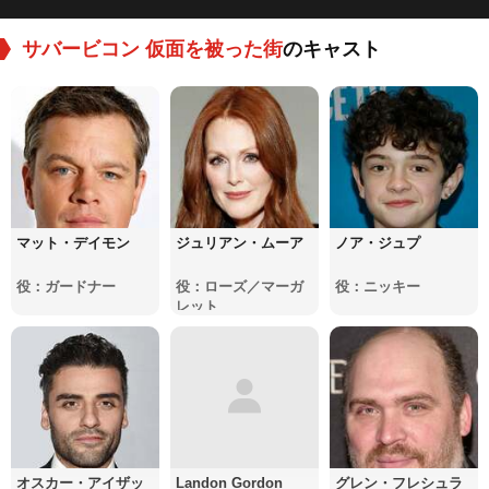
サバービコン 仮面を被った街
のキャスト
マット・デイモン
ジュリアン・ムーア
ノア・ジュプ
役：ガードナー
役：ローズ／マーガ
役：ニッキー
レット
オスカー・アイザッ
Landon Gordon
グレン・フレシュラ