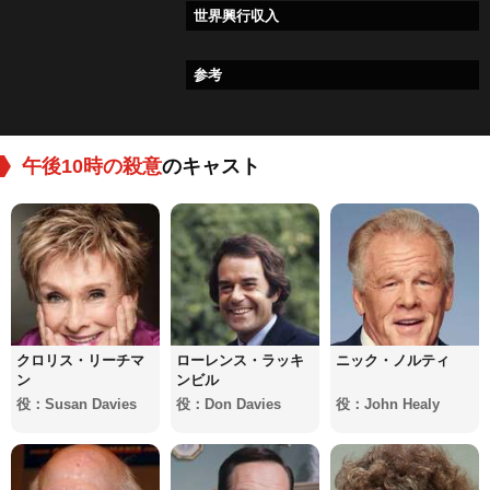
世界興行収入
参考
午後10時の殺意
のキャスト
クロリス・リーチマ
ローレンス・ラッキ
ニック・ノルティ
ン
ンビル
役：Susan Davies
役：Don Davies
役：John Healy