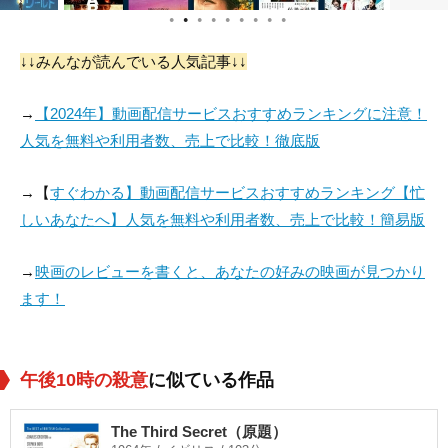
●
●
●
●
●
●
●
●
●
↓↓みんなが読んでいる人気記事↓↓
Vernon Weddle
Robert Cleaves
Jack Collins
→
【2024年】動画配信サービスおすすめランキングに注意！
役：Hayden
役：Dr. Braun
役：Willis Wright
人気を無料や利用者数、売上で比較！徹底版
→【
すぐわかる】動画配信サービスおすすめランキング【忙
しいあなたへ】人気を無料や利用者数、売上で比較！簡易版
→
映画のレビューを書くと、あなたの好みの映画が見つかり
ます！
午後10時の殺意
に似ている作品
The Third Secret（原題）