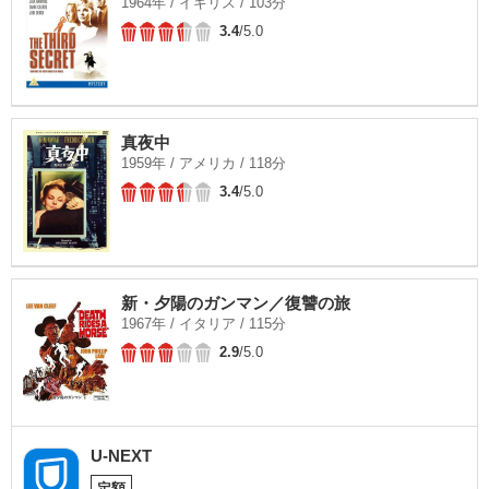
1964年 / イギリス / 103分
3.4
/5.0
真夜中
1959年 / アメリカ / 118分
3.4
/5.0
新・夕陽のガンマン／復讐の旅
1967年 / イタリア / 115分
2.9
/5.0
U-NEXT
定額