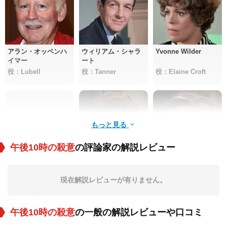
アラン・オッペンハ
ウィリアム・シャラ
Yvonne Wilder
イマー
ート
役：Lubell
役：Tanner
役：Elaine Croft
もっと見る
午後10時の殺意
の評論家の解説レビュー
Herb Voland
Hope Summers
Peter Hobbs
現在解説レビューが有りません。
役：Lowell Hayes
役：Emily Boylan
役：Judge
午後10時の殺意
の一般の解説レビューや口コミ