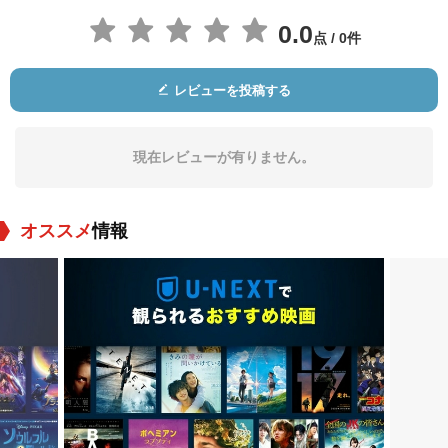
0.0
点 / 0件
レビューを投稿する
Doreen Lang
Murray MacLeod
ビング・ラッセル
役：Mrs. Cottard
役：Martin Gorman
役：Trooper
現在レビューが有りません。
オススメ
情報
メグ・ワイリー
Lew Brown
C.J. Hincks
役：Mae Sinclair
役：Mr. Bowman
役：Marilyn Healy