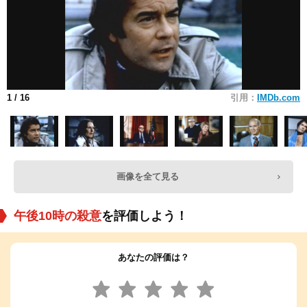
1
/ 16
引用：
IMDb.com
画像を全て見る
午後10時の殺意
を評価しよう！
あなたの評価は？