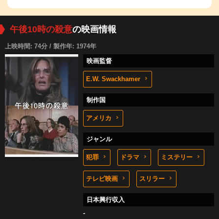
午後10時の殺意
の映画情報
上映時間: 74分 / 製作年: 1974年
映画監督
E.W. Swackhamer
制作国
アメリカ
ジャンル
犯罪
ドラマ
ミステリー
テレビ映画
スリラー
日本興行収入
-