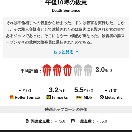
午後10時の殺意
Death Sentence
それは不倫相手への殺意から始まった。ドンは殺害を実行した。しか
し、その殺人容疑者として逮捕されたのは皮肉にも殺された女の夫で
あるジョンであった。そこにもう一つ偶然が重なった。殺害者の妻ス
ーザンがその裁判の陪審員に選任されたのである。
もっと見る
3.0
/5.0
平均評価：
-
3.2
5.5
-
/100
/5.0
/10.0
/100
RottenTomato
Filmarks
IMDb
Metacritic
映画ポップコーンの評価
-
-
評論家点数：
/5.0
一般点数：
/5.0