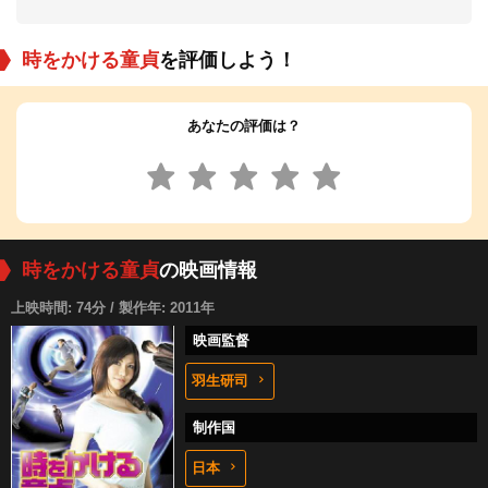
時をかける童貞
を評価しよう！
あなたの評価は？
時をかける童貞
の映画情報
上映時間: 74分 / 製作年: 2011年
映画監督
羽生研司
制作国
日本