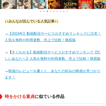
●
●
●
●
●
●
●
●
●
↓↓みんなが読んでいる人気記事↓↓
→
【2024年】動画配信サービスおすすめランキングに注意！
人気を無料や利用者数、売上で比較！徹底版
→【
すぐわかる】動画配信サービスおすすめランキング【忙
しいあなたへ】人気を無料や利用者数、売上で比較！簡易版
→
映画のレビューを書くと、あなたの好みの映画が見つかり
ます！
時をかける童貞
に似ている作品