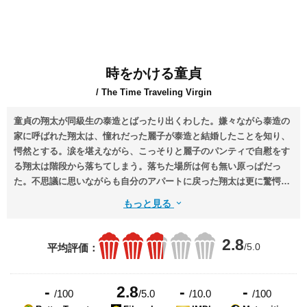
時をかける童貞
/ The Time Traveling Virgin
童貞の翔太が同級生の泰造とばったり出くわした。嫌々ながら泰造の
家に呼ばれた翔太は、憧れだった麗子が泰造と結婚したことを知り、
愕然とする。涙を堪えながら、こっそりと麗子のパンティで自慰をす
る翔太は階段から落ちてしまう。落ちた場所は何も無い原っぱだっ
た。不思議に思いながらも自分のアパートに戻った翔太は更に驚愕す
る。大学時代の自分が目の前にいるのだ!
もっと見る
2.8
/5.0
平均評価：
-
2.8
-
-
/100
/5.0
/10.0
/100