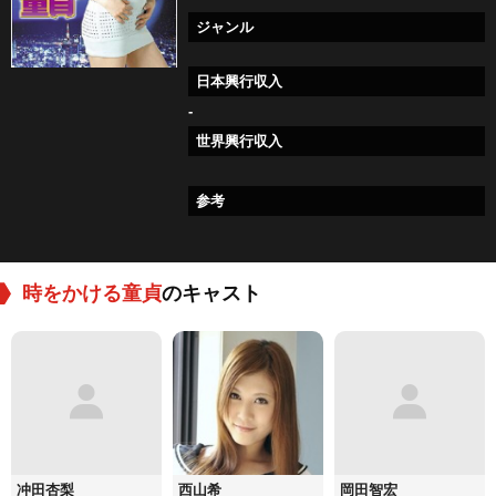
ジャンル
日本興行収入
-
世界興行収入
参考
時をかける童貞
のキャスト
冲田杏梨
西山希
岡田智宏