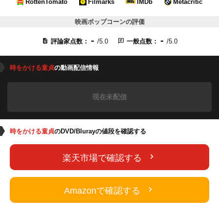
RottenTomato
Filmarks
IMDb
Metacritic
映画ポップコーンの評価
-
-
評論家点数：
/5.0
一般点数：
/5.0
時をかける童貞
の動画配信情報
現在未配信
時をかける童貞
のDVD/Blurayの値段を確認する
楽天市場で確認する
Amazonで確認する