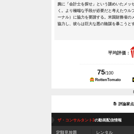
腕に「会計士を探せ」という謎めいたメッ
く。より極端な手段が必要だと考えたウル
ーナル）に協力を要請する。米国財務省の
協力し、彼らは巨大な悪の陰謀を暴こうと
ちの標的になるのだった。
平均評価：
75
/100
RottenTomato
評論家
ザ・コンサルタント2
の動画配信情報
定額見放題
レンタル