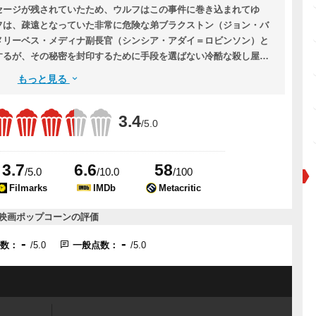
セージが残されていたため、ウルフはこの事件に巻き込まれてゆ
フは、疎遠となっていた非常に危険な弟ブラクストン（ジョン・バ
メリーベス・メディナ副長官（シンシア・アダイ＝ロビンソン）と
するが、その秘密を封印するために手段を選ばない冷酷な殺し屋た
もっと見る
3.4
/5.0
3.7
6.6
58
/5.0
/10.0
/100
Filmarks
IMDb
Metacritic
映画ポップコーンの評価
-
-
点数：
/5.0
一般点数：
/5.0