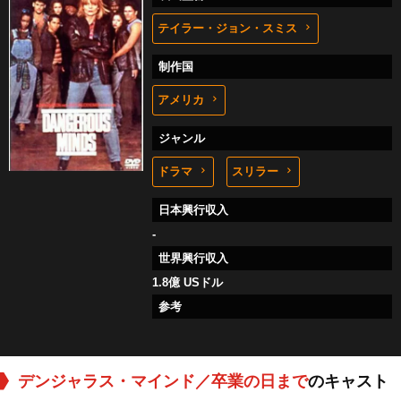
テイラー・ジョン・スミス
制作国
アメリカ
ジャンル
ドラマ
スリラー
日本興行収入
-
世界興行収入
1.8億 USドル
参考
デンジャラス・マインド／卒業の日まで
のキャスト