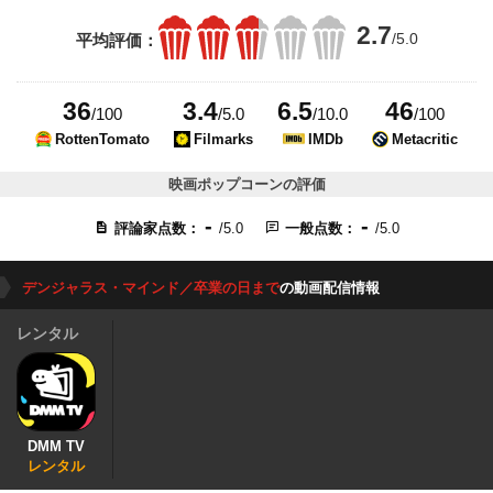
2.7
/5.0
平均評価：
36
3.4
6.5
46
/100
/5.0
/10.0
/100
RottenTomato
Filmarks
IMDb
Metacritic
映画ポップコーンの評価
-
-
評論家点数：
/5.0
一般点数：
/5.0
デンジャラス・マインド／卒業の日まで
の動画配信情報
レンタル
DMM TV
レンタル