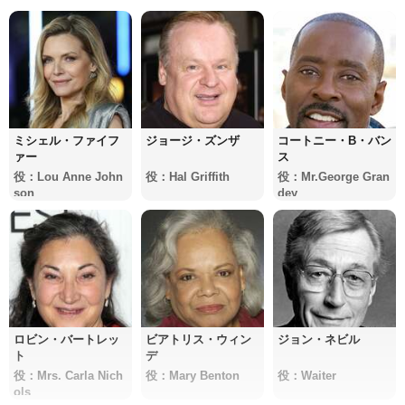
ミシェル・ファイフ
ジョージ・ズンザ
コートニー・B・バン
ァー
ス
役：Lou Anne John
役：Hal Griffith
役：Mr.George Gran
son
dey
ロビン・バートレッ
ビアトリス・ウィン
ジョン・ネビル
ト
デ
役：Mrs. Carla Nich
役：Mary Benton
役：Waiter
ols