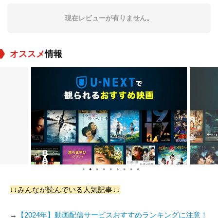
現在レビューが有りません。
オススメ
情報
Mercello Thedford
Roberto Alvarez
Richard Grant
役：Cornelius Bates
役：Gusmaro Rivera
役：Durrell Benton
●
●
●
●
●
●
●
●
●
Marisela Gonzales
Toni Nichelle
Norris Young
Buzhardt
↓↓みんなが読んでいる人気記事↓↓
役：Angela
役：Nikki
役：Kareem
→
【2024年】動画配信サービスおすすめランキングに注意！