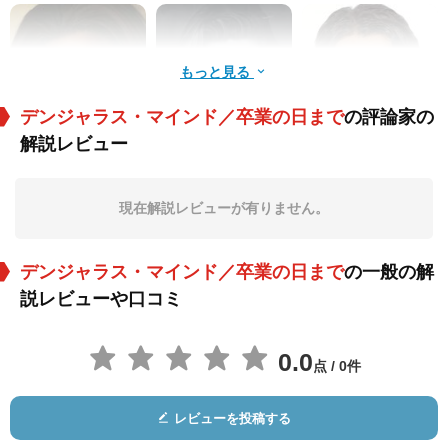
もっと見る
デンジャラス・マインド／卒業の日まで
の評論家の
解説レビュー
ロレイン・トゥーサ
Skye Bassett
レノリー・サンチャ
ント
ゴ
役：Irene Roberts
役：Jody
役：Raul Sanchero
現在解説レビューが有りません。
デンジャラス・マインド／卒業の日まで
の一般の解
説レビューや口コミ
0.0
点 / 0件
ウェイド・ドミンゲ
Bruklin Harris
Marcello Thedford
ス
役：Emilio Ramirez
役：Callie Roberts
役：Cornelius Bates
レビューを投稿する