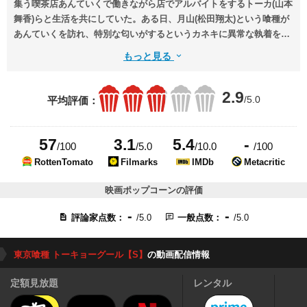
集う喫茶店あんていくで働きながら店でアルバイトをするトーカ(山本
舞香)らと生活を共にしていた。ある日、月山(松田翔太)という喰種が
あんていくを訪れ、特別な匂いがするというカネキに異常な執着を見
せる。やがてカネキは、美食家(グルメ)と呼ばれる月山から、喰種レ
もっと見る
ストランに招待される。
2.9
/5.0
平均評価：
57
3.1
5.4
-
/100
/5.0
/10.0
/100
RottenTomato
Filmarks
IMDb
Metacritic
映画ポップコーンの評価
-
-
評論家点数：
/5.0
一般点数：
/5.0
東京喰種 トーキョーグール【S】
の動画配信情報
定額見放題
レンタル