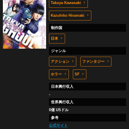
Takuya Kawasaki
Kazuhiko Hiramaki
制作国
日本
ジャンル
アクション
ファンタジー
ホラー
SF
日本興行収入
-
世界興行収入
0億 USドル
参考
公式サイト