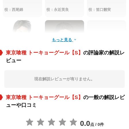
役：西尾錦
役：永近英良
役：笛口雛実
もっと見る
東京喰種 トーキョーグール【S】
の評論家の解説レ
ビュー
鈴木伸之
二代目坂東巳之助
村井國夫
役：亜門鋼太朗
役：Uta
役：芳村功善
現在解説レビューが有りません。
東京喰種 トーキョーグール【S】
の一般の解説レビ
ューや口コミ
0.0
点 / 0件
柳俊太郎
森七菜
木竜麻生