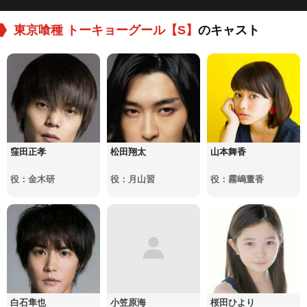
東京喰種 トーキョーグール【S】
のキャスト
窪田正孝
松田翔太
山本舞香
役：金木研
役：月山習
役：霧嶋董香
白石隼也
小笠原海
桜田ひより