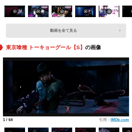
動画を全て見る
東京喰種 トーキョーグール【S】
の画像
1
/ 64
引用：
IMDb.com