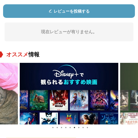
役：四方蓮示
役：小坂依子
役：西野貴未
レビューを投稿する
現在レビューが有りません。
オススメ
情報
カン・ジヨン
マギー
役：Itori
役：Marguerite
●
●
●
●
●
●
●
●
●