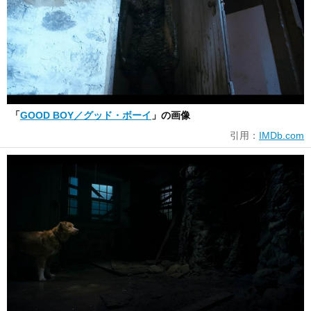
「
GOOD BOY／グッド・ボーイ
」の画像
引用：
IMDb.com