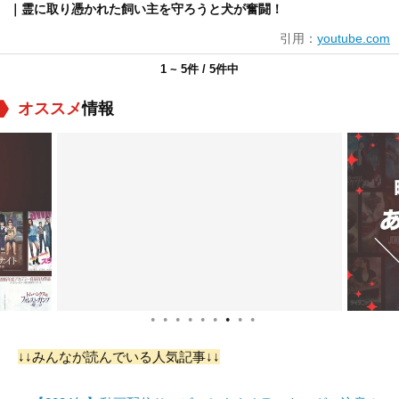
｜霊に取り憑かれた飼い主を守ろうと犬が奮闘！
引用：
youtube.com
1 ~ 5件 / 5件中
オススメ
情報
●
●
●
●
●
●
●
●
●
↓↓みんなが読んでいる人気記事↓↓