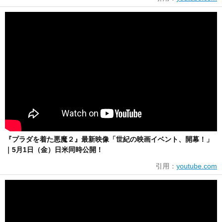
『プラダを着た悪魔２』最新映像「世紀の映画イベント、開幕！」
｜5月1日（金）日米同時公開！
引用：
youtube.com