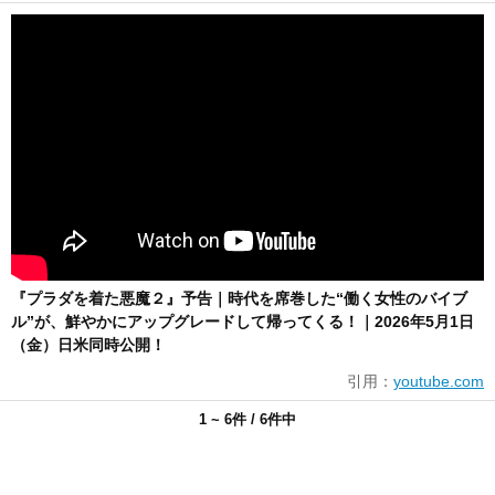
『プラダを着た悪魔２』予告｜時代を席巻した“働く女性のバイブ
ル”が、鮮やかにアップグレードして帰ってくる！｜2026年5月1日
（金）日米同時公開！
引用：
youtube.com
1 ~ 6件 / 6件中