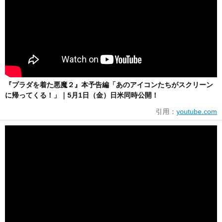
『プラダを着た悪魔２』本予告編「あのアイコンたちがスクリーン
に帰ってくる！」｜5月1日（金）日米同時公開！
引用：
youtube.com