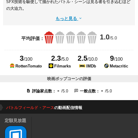
SFX技術を駆使して描かれたバトル・シーンは見る者を引き込むほど
の大迫力。
もっと見る
1.0
/5.0
平均評価：
3
2.3
2.5
9
/100
/5.0
/10.0
/100
RottenTomato
Filmarks
IMDb
Metacritic
映画ポップコーンの評価
-
-
評論家点数：
/5.0
一般点数：
/5.0
バトルフィールド・アース
の動画配信情報
定額見放題