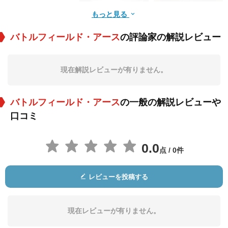
もっと見る
バトルフィールド・アース
の評論家の解説レビュー
Sylvain Landry
マイケル・バーン
リチャード・タイソ
ン
現在解説レビューが有りません。
役：Sammy
役：Parson Staffer
役：Robert the Fox
バトルフィールド・アース
の一般の解説レビューや
口コミ
0.0
点 / 0件
Christopher
Shaun Austin-Olsen
ティム・ポスト
Freeman
レビューを投稿する
役：Processing Cler
役：Planetship
役：Assistant Planet
k
ship / Psychlo Guar
d
現在レビューが有りません。