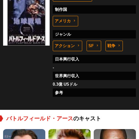
制作国
アメリカ
ジャンル
アクション
SF
戦争
日本興行収入
-
世界興行収入
0.3億 USドル
参考
バトルフィールド・アース
のキャスト