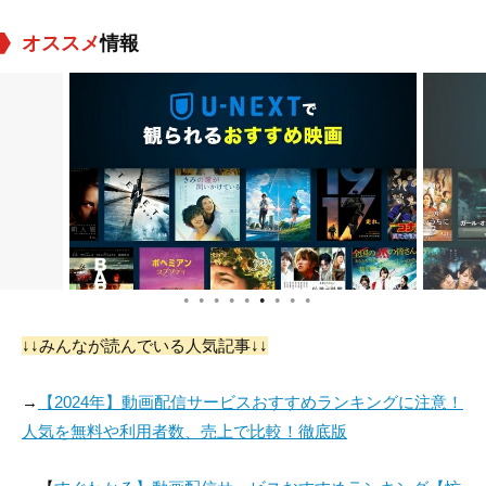
オススメ
情報
アール・パストコー
Michel Perron
Andy Bradshaw
役：Bartender
役：Rock
役：Mason
●
●
●
●
●
●
●
●
●
Tait Ruppert
ケリー・プレストン
マリ＝ジョゼ・クロ
↓↓みんなが読んでいる人気記事↓↓
ーズ
役：Rodman
役：Chirk
役：Mara
→
【2024年】動画配信サービスおすすめランキングに注意！
人気を無料や利用者数、売上で比較！徹底版