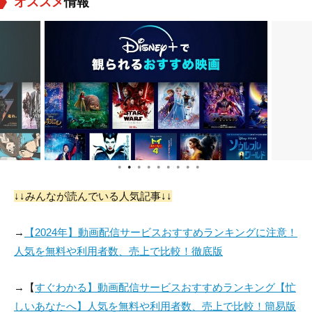
オススメ
情報
●
●
●
●
●
●
●
●
●
↓↓みんなが読んでいる人気記事↓↓
→
【2024年】動画配信サービスおすすめランキングに注意！
人気を無料や利用者数、売上で比較！徹底版
→【
すぐわかる】動画配信サービスおすすめランキング【忙
しいあなたへ】人気を無料や利用者数、売上で比較！簡易版