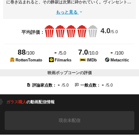
に巻き込まれると、その静寂は次第に砕かれていく。ヴィンセントと
アリズは、ガラスと⾳楽という異なる芸術を通して、互いの⼼に静か
もっと見る
に触れていくが、彼らの間に⽴ちはだかるのは、親の価値観、社会の
階級、そして戦争だった。この物語は、古い価値観が重要視されてい
4.0
た時代に、それでも「愛すること」「信じること」「表現すること」
/5.0
平均評価：
をあきらめなかったふたりの軌跡。⼈⽣はガラスのように壊れやす
く、でも美しい――
88
-
7.0
-
/100
/5.0
/10.0
/100
RottenTomato
Filmarks
IMDb
Metacritic
映画ポップコーンの評価
-
-
評論家点数：
/5.0
一般点数：
/5.0
ガラス職人
の動画配信情報
現在未配信