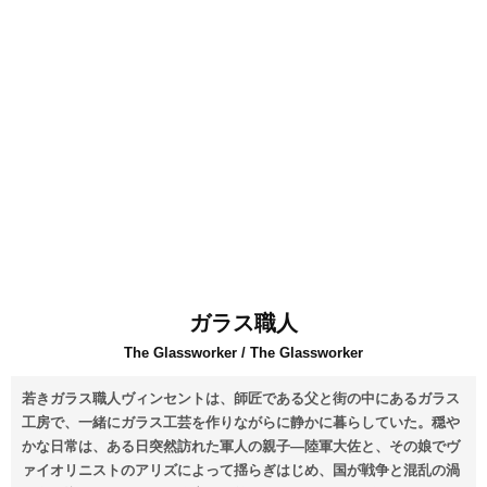
ガラス職人
The Glassworker / The Glassworker
若きガラス職⼈ヴィンセントは、師匠である⽗と街の中にあるガラス
⼯房で、⼀緒にガラス⼯芸を作りながらに静かに暮らしていた。穏や
かな⽇常は、ある⽇突然訪れた軍⼈の親⼦―陸軍⼤佐と、その娘でヴ
ァイオリニストのアリズによって揺らぎはじめ、国が戦争と混乱の渦