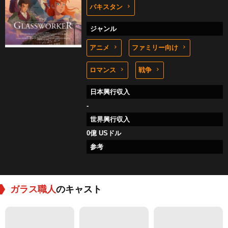
パキスタン
ジャンル
アニメ
ファミリー向け
ロマンス
戦争
日本興行収入
-
世界興行収入
0億 USドル
参考
ガラス職人
のキャスト