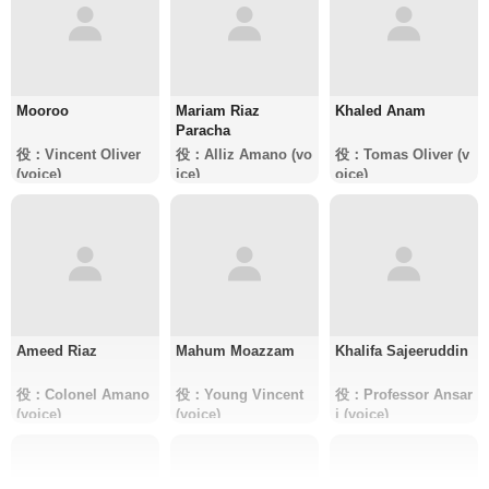
Mooroo
Mariam Riaz
Khaled Anam
Paracha
役：Vincent Oliver
役：Alliz Amano (vo
役：Tomas Oliver (v
(voice)
ice)
oice)
Ameed Riaz
Mahum Moazzam
Khalifa Sajeeruddin
役：Colonel Amano
役：Young Vincent
役：Professor Ansar
(voice)
(voice)
i (voice)