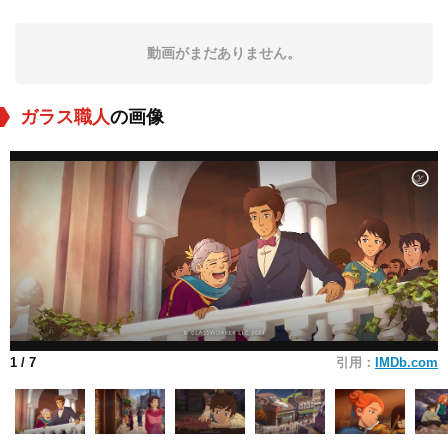
動画がまだありません。
ガラス職人
の画像
1
/ 7
引用：
IMDb.com