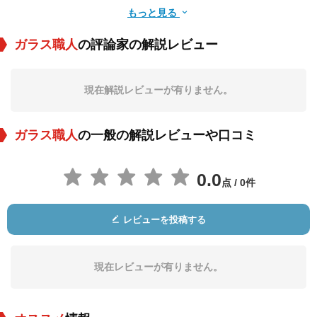
もっと見る
ガラス職人
の評論家の解説レビュー
Dino Ali
Usman Riaz
Faiza Kazi
現在解説レビューが有りません。
役：Malik Khan (voi
役：Principal Bhatti
役：Nadia Amano (v
ce)
(voice)
oice)
ガラス職人
の一般の解説レビューや口コミ
0.0
点 / 0件
レビューを投稿する
Aysha Sheikh
役：Mrs. Popalzai (v
oice)
現在レビューが有りません。