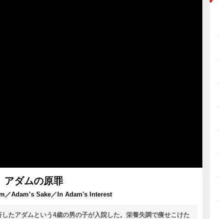
アダムの原罪
dam／Adam’s Sake／In Adam's Interest
折したアダムという4歳の男の子が入院した。栄養失調で痩せこけた