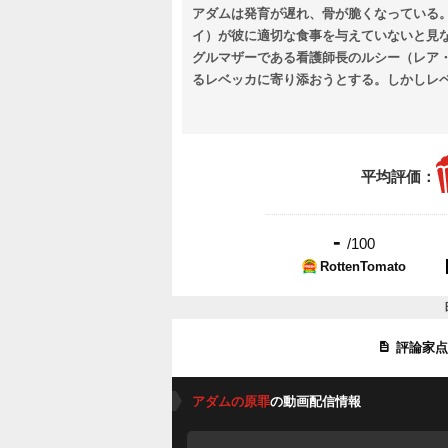
アダムは発育が遅れ、骨が脆くなっている
イ）が彼に適切な食事を与えていないと見な
グルマザーである看護師長のルシー（レア
るレベッカに寄り添おうとする。しかしレ
つめられたルシーは、母子を救いたい気持
平均評価：
-
/100
RottenTomato
評論家
アダムの原罪
の動画配信情報