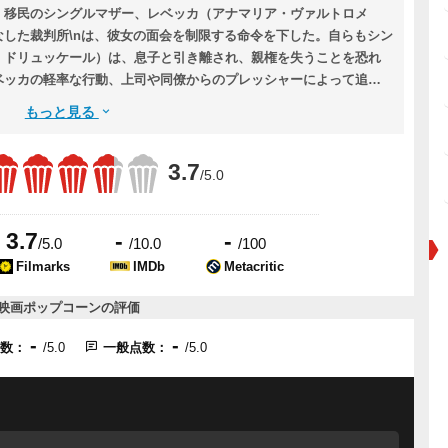
。移民のシングルマザー、レベッカ（アナマリア・ヴァルトロメ
した裁判所\nは、彼女の面会を制限する命令を下した。自らもシン
・ドリュッケール）は、息子と引き離され、親権を失うことを恐れ
ベッカの軽率な行動、上司や同僚からのプレッシャーによって追い
ちと病院が従うべき司法制度との間で板挟みになっていく……。
もっと見る
3.7
/5.0
3.7
-
-
/5.0
/10.0
/100
Filmarks
IMDb
Metacritic
映画ポップコーンの評価
-
-
点数：
/5.0
一般点数：
/5.0