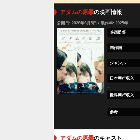
アダムの原罪
の映画情報
公開日: 2026年6月5日 / 製作年: 2025年
映画監督
制作国
ジャンル
日本興行収入
-
世界興行収入
参考
アダムの原罪
のキャスト