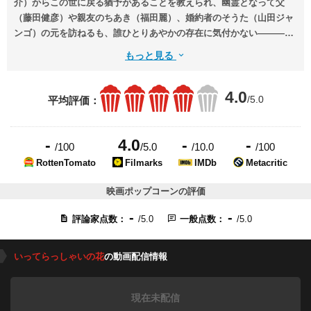
介）からこの世に戻る猶予があることを教えられ、幽霊となって父
（藤田健彦）や親友のちあき（福田麗）、婚約者のそうた（山田ジャ
ンゴ）の元を訪ねるも、誰ひとりあやかの存在に気付かない―――。
せめてもう一度言葉を交わしたいと願うあやかと、それぞれに悲しみ
もっと見る
を抱えたちあきやそうた。彼らは過去を振り返りながら、それぞれに
思いを巡らせる。
4.0
/5.0
平均評価：
-
4.0
-
-
/100
/5.0
/10.0
/100
RottenTomato
Filmarks
IMDb
Metacritic
映画ポップコーンの評価
-
-
評論家点数：
/5.0
一般点数：
/5.0
いってらっしゃいの花
の動画配信情報
現在未配信