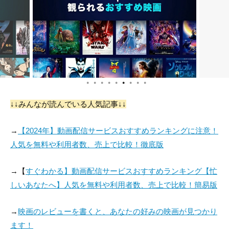
●
●
●
●
●
●
●
●
●
↓↓みんなが読んでいる人気記事↓↓
→
【2024年】動画配信サービスおすすめランキングに注意！
人気を無料や利用者数、売上で比較！徹底版
→【
すぐわかる】動画配信サービスおすすめランキング【忙
しいあなたへ】人気を無料や利用者数、売上で比較！簡易版
→
映画のレビューを書くと、あなたの好みの映画が見つかり
ます！