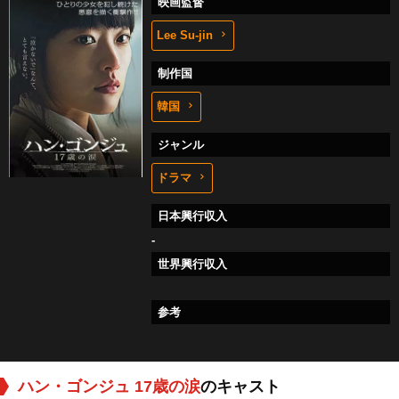
映画監督
Lee Su-jin
制作国
韓国
ジャンル
ドラマ
日本興行収入
-
世界興行収入
参考
ハン・ゴンジュ 17歳の涙
のキャスト