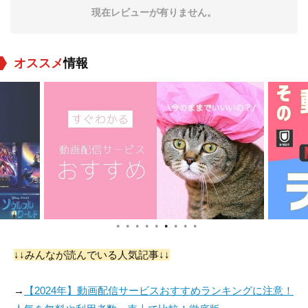
現在レビューが有りません。
オススメ
情報
Son Seul-gi
Lee Chung-hee
閔慶珍
役：Min-seo
役：Chung-hee
役：Vice Principal
●
●
●
●
●
●
●
●
●
ジス
白智媛
吴熙俊
↓↓みんなが読んでいる人気記事↓↓
役：Min-ho Group
役：Nurse
役：Min-ho Group
→
【2024年】動画配信サービスおすすめランキングに注意！