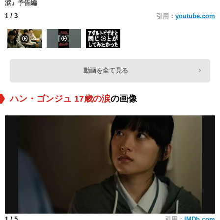
涙』予告編
1
/ 3
引用：
youtube.com
動画を全て見る
ハン・ゴンジュ 17歳の涙
の画像
1
/ 5
引用：
IMDb.com