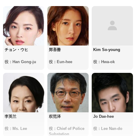
チョン・ウヒ
郑吝善
Kim So-young
役：Han Gong-ju
役：Eun-hee
役：Hwa-ok
李英兰
权范泽
Jo Dae-hee
役：Ms. Lee
役：Chief of Police
役：Lee Nan-do
Substation