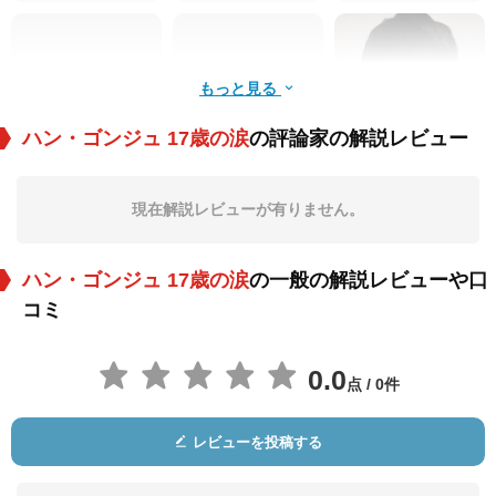
もっと見る
ハン・ゴンジュ 17歳の涙
の評論家の解説レビュー
Kimchoi Yong-joon
金炫俊
ユ・スンモク
現在解説レビューが有りません。
役：Dong-yoon
役：Min-ho
役：Han Gong-ju's F
ather
ハン・ゴンジュ 17歳の涙
の一般の解説レビューや口
コミ
0.0
点 / 0件
Seong Yeo-jin
金正碧
东铉培
レビューを投稿する
役：Han Gong-ju's
役：Owner of Anima
役：Swimming Instr
Mother
l Hospital
uctor