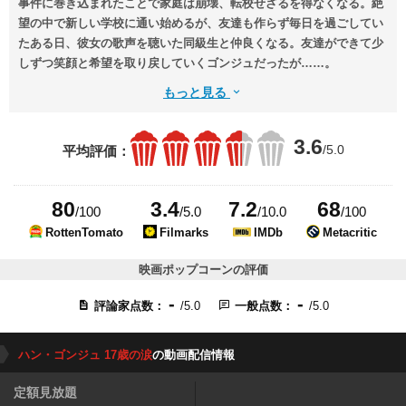
事件に巻き込まれたことで家庭は崩壊、転校せざるを得なくなる。絶
望の中で新しい学校に通い始めるが、友達も作らず毎日を過ごしてい
たある日、彼女の歌声を聴いた同級生と仲良くなる。友達ができて少
しずつ笑顔と希望を取り戻していくゴンジュだったが……。
もっと見る
3.6
/5.0
平均評価：
80
3.4
7.2
68
/100
/5.0
/10.0
/100
RottenTomato
Filmarks
IMDb
Metacritic
映画ポップコーンの評価
-
-
評論家点数：
/5.0
一般点数：
/5.0
ハン・ゴンジュ 17歳の涙
の動画配信情報
定額見放題