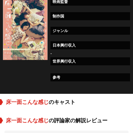
映画監督
制作国
ジャンル
日本興行収入
-
世界興行収入
参考
床一面こんな感じ
のキャスト
床一面こんな感じ
の評論家の解説レビュー