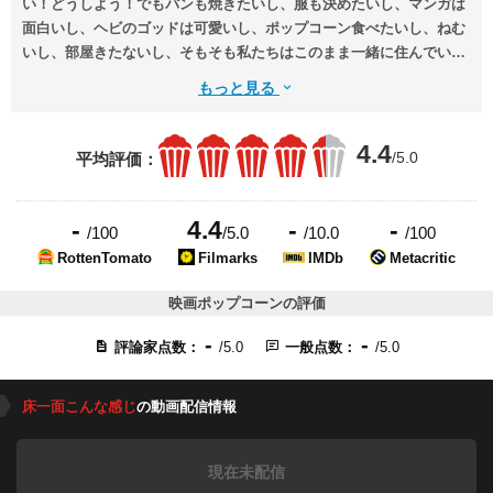
い！どうしよう！でもパンも焼きたいし、服も決めたいし、マンガは
面白いし、ヘビのゴッドは可愛いし、ポップコーン食べたいし、ねむ
いし、部屋きたないし、そもそも私たちはこのまま一緒に住んでいて
いいのだろうか？
もっと見る
4.4
/5.0
平均評価：
-
4.4
-
-
/100
/5.0
/10.0
/100
RottenTomato
Filmarks
IMDb
Metacritic
映画ポップコーンの評価
-
-
評論家点数：
/5.0
一般点数：
/5.0
床一面こんな感じ
の動画配信情報
現在未配信