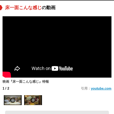
床一面こんな感じ
の動画
映画『床一面こんな感じ』特報
1
/ 2
引用：
youtube.com