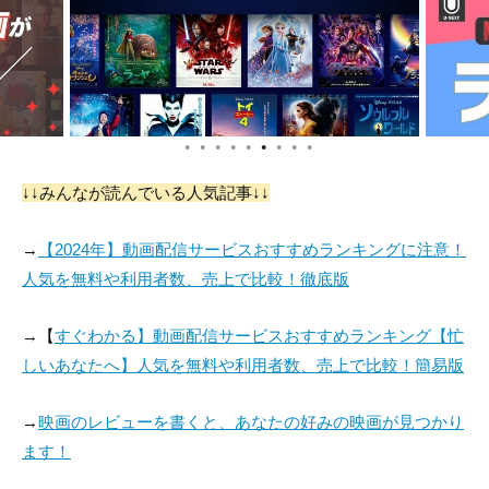
●
●
●
●
●
●
●
●
●
↓↓みんなが読んでいる人気記事↓↓
→
【2024年】動画配信サービスおすすめランキングに注意！
人気を無料や利用者数、売上で比較！徹底版
→【
すぐわかる】動画配信サービスおすすめランキング【忙
しいあなたへ】人気を無料や利用者数、売上で比較！簡易版
→
映画のレビューを書くと、あなたの好みの映画が見つかり
ます！