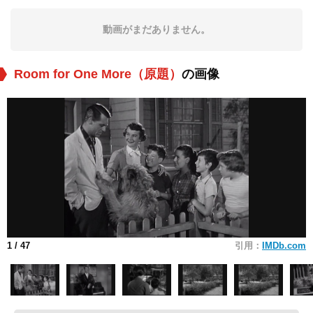
動画がまだありません。
Room for One More（原題）
の画像
1
/ 47
引用：
IMDb.com