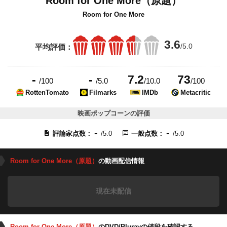
Room for One More（原題）
Room for One More
3.6
/5.0
平均評価：
-
-
7.2
73
/100
/5.0
/10.0
/100
RottenTomato
Filmarks
IMDb
Metacritic
映画ポップコーンの評価
-
-
評論家点数：
/5.0
一般点数：
/5.0
Room for One More（原題）
の動画配信情報
現在未配信
Room for One More（原題）
のDVD/Blurayの値段を確認する