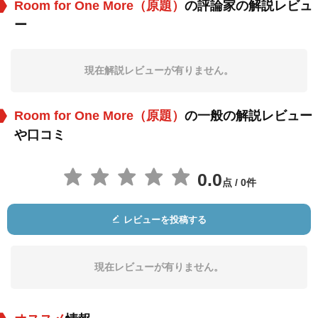
Room for One More（原題）
の評論家の解説レビュ
ー
メアリー・トリーン
Iris Mann
ジョージ・ウィンス
ロウ
役：Grace Roberts
役：Jane Miller
役：Teenie Rose
(as Mary Lou Treen)
現在解説レビューが有りません。
Room for One More（原題）
の一般の解説レビュー
や口コミ
0.0
点 / 0件
Clifford Tatum Jr.
Gay Gordon
Malcolm Cassell
役：Jimmy John Wi
役：Trot
役：Tim Rose
レビューを投稿する
lson
現在レビューが有りません。