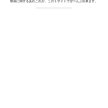
映画に関するあれこれが、この１サイトでぜーんぶ出来ます。
お問い合わせ
公式SNSで最新の情報をチェック!
登録/ログイン
映画ポップコーンって？
お問い合わせ
プライバシーポリシー
利用規約
サイトマップ
Copyright ©映画ポップコーン. All rights reserved.