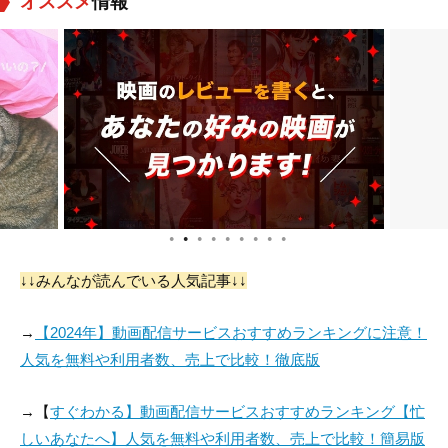
オススメ
情報
ラリー・オルセン
ドン・ベドー
Oliver Blake
役：Benji Roberts
役：Mr. Taylor (uncr
役：Mr. Tatum (uncr
edited)
edited)
●
●
●
●
●
●
●
●
●
Lillian Bronson
フランク・ファーガ
ダブス・グリア
ソン
↓↓みんなが読んでいる人気記事↓↓
役：Teacher (uncred
役：Steve (uncredite
役：Scoutmaster (u
ited)
d)
ncredited)
→
【2024年】動画配信サービスおすすめランキングに注意！
人気を無料や利用者数、売上で比較！徹底版
→【
すぐわかる】動画配信サービスおすすめランキング【忙
しいあなたへ】人気を無料や利用者数、売上で比較！簡易版