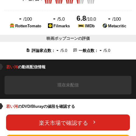
-
-
6.8
-
/100
/5.0
/10.0
/100
RottenTomato
Filmarks
IMDb
Metacritic
映画ポップコーンの評価
-
-
評論家点数：
/5.0
一般点数：
/5.0
若い河
の動画配信情報
現在未配信
若い河
のDVD/Blurayの値段を確認する
楽天市場で確認する