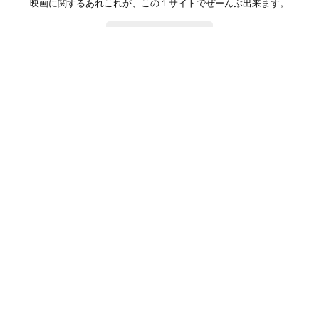
映画に関するあれこれが、この１サイトでぜーんぶ出来ます。
お問い合わせ
公式SNSで最新の情報をチェック!
登録/ログイン
映画ポップコーンって？
お問い合わせ
プライバシーポリシー
利用規約
サイトマップ
Copyright ©映画ポップコーン. All rights reserved.