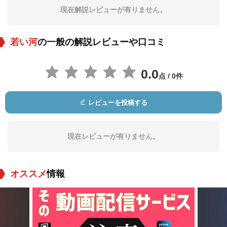
ン
現在解説レビューが有りません。
役：Young Jean
役：Lord Paunceton
役：Olympic Select
or
若い河
の一般の解説レビューや口コミ
0.0
点 / 0件
レビューを投稿する
レイモンド・ハント
Doris Goddard
Stanley Baxter
レー
役：Olympic Select
役：Helga
役：Postman
or
現在レビューが有りません。
オススメ
情報
Duncan Macrae
Jack Radcliffe
Alex Mackenzie