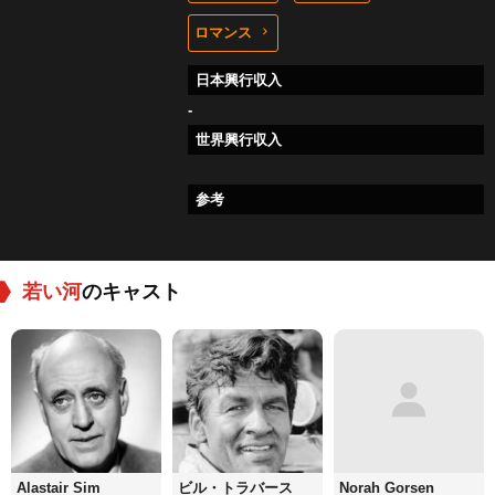
ロマンス
日本興行収入
-
世界興行収入
参考
若い河
のキャスト
Alastair Sim
ビル・トラバース
Norah Gorsen