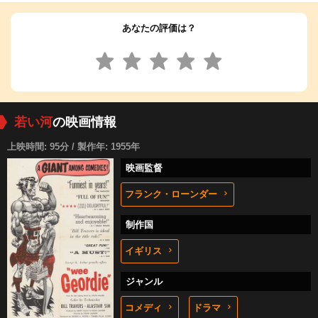
あなたの評価は？
若い河
の映画情報
上映時間: 95分 / 製作年: 1955年
映画監督
フランク・ローンダー
制作国
イギリス
ジャンル
コメディ
ドラマ