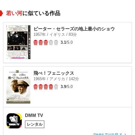
若い河
に似ている作品
ピーター・セラーズの地上最小のショウ
1957年 / イギリス / 83分
3.1
/5.0
飛べ！フェニックス
1965年 / アメリカ / 142分
3.9
/5.0
DMM TV
レンタル