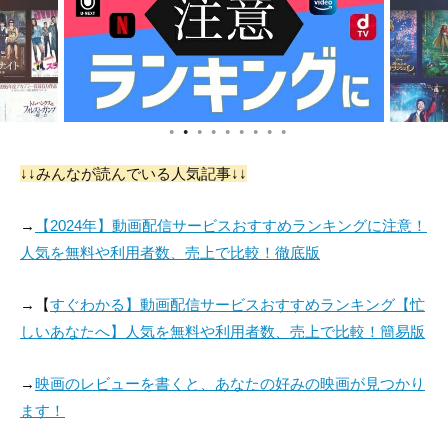
役：Schoolmaster
役：Minister
役：Macrimmon
●
●
●
●
●
●
●
●
●
↓↓みんなが読んでいる人気記事↓↓
フランシス・デ・ウ
Margaret Boyd
マイケル・リッパー
ルフ
→
【2024年】動画配信サービスおすすめランキングに注意！
役：Samson
役：Laird's Maid
役：Reporter
人気を無料や利用者数、売上で比較！徹底版
→【
すぐわかる】動画配信サービスおすすめランキング【忙
しいあなたへ】人気を無料や利用者数、売上で比較！簡易版
→
映画のレビューを書くと、あなたの好みの映画が見つかり
ます！