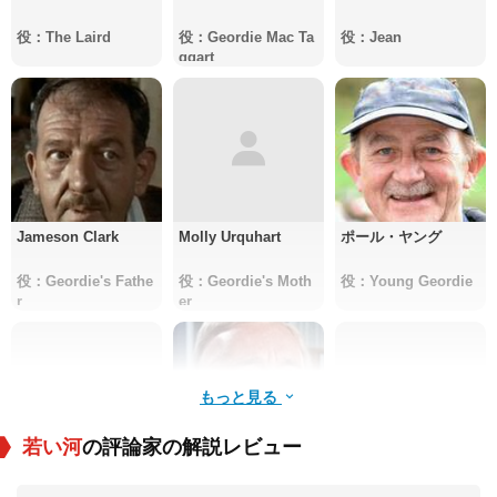
役：The Laird
役：Geordie Mac Ta
役：Jean
ggart
Jameson Clark
Molly Urquhart
ポール・ヤング
役：Geordie's Fathe
役：Geordie's Moth
役：Young Geordie
r
er
もっと見る
若い河
の評論家の解説レビュー
Anna Ferguson
マイルズ・メイルソ
Brian Reece