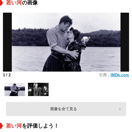
若い河
の画像
1
/ 2
引用：
IMDb.com
画像を全て見る
若い河
を評価しよう！