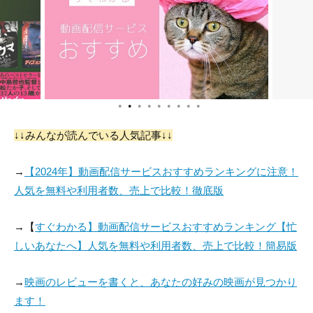
m' in Stage Play
nassalear
(as Gabriel Curtiz)
●
●
●
●
●
●
●
●
●
ジョージ・ブレント
Dick Gordon
↓↓みんなが読んでいる人気記事↓↓
役：Man with Balloo
役：Party Guest (un
n at Party
credited)
→
【2024年】動画配信サービスおすすめランキングに注意！
人気を無料や利用者数、売上で比較！徹底版
→【
すぐわかる】動画配信サービスおすすめランキング【忙
しいあなたへ】人気を無料や利用者数、売上で比較！簡易版
→
映画のレビューを書くと、あなたの好みの映画が見つかり
ます！