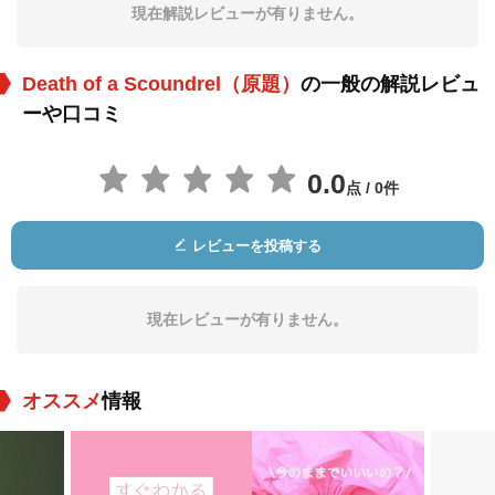
a Sabourin
現在解説レビューが有りません。
Death of a Scoundrel（原題）
の一般の解説レビュ
ーや口コミ
0.0
点 / 0件
セリア・ロヴスキイ
Werner Klemperer
Justice Watson
役：Mrs. Sabourin
役：Herbert Bauman
役：Henry (Clement
レビューを投稿する
(Clementi's mother)
(Clementi's lawyer)
i's butler)
現在レビューが有りません。
オススメ
情報
ジョン・サットン
Curtis Cooksey
Gabriel Curtis
役：The Actor as 'To
役：Oswald Van Re
役：Max Freundlich