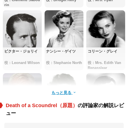
rin
ビクター・ジョリイ
ナンシー・ゲイツ
コリーン・グレイ
役：Leonard Wilson
役：Stephanie North
役：Mrs. Edith Van
Renasslear
もっと見る
Death of a Scoundrel（原題）
の評論家の解説レビ
ュー
ジョン・ホイト
リザ・フェラディ
トム・コンウェイ
役：Mr. O'Hara
役：Zina Monte
役：Gerry Monte ak