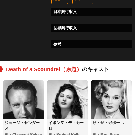
日本興行収入
-
世界興行収入
参考
Death of a Scoundrel（原題）
のキャスト
ジョージ・サンダー
イボンヌ・デ・カー
ザ・ザ・ガボール
ス
ロ
役：Clementi Sabou
役：Bridget Kelly
役：Mrs. Ryan