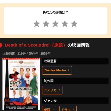
あなたの評価は？
Death of a Scoundrel（原題）
の映画情報
上映時間: 119分 / 製作年: 1956年
映画監督
Charles Martin
制作国
アメリカ
ジャンル
犯罪
ドラマ