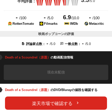
3.5
/5.0
平均評価：
-
-
6.9
-
/100
/5.0
/10.0
/100
RottenTomato
Filmarks
IMDb
Metacritic
映画ポップコーンの評価
-
-
評論家点数：
/5.0
一般点数：
/5.0
Death of a Scoundrel（原題）
の動画配信情報
現在未配信
Death of a Scoundrel（原題）
のDVD/Blurayの値段を確認する
楽天市場で確認する