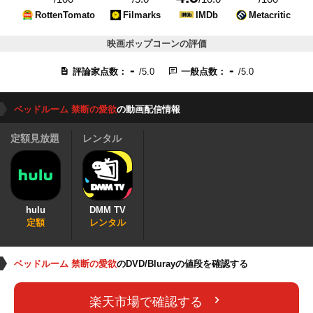
RottenTomato
Filmarks
IMDb
Metacritic
映画ポップコーンの評価
-
-
評論家点数：
/5.0
一般点数：
/5.0
ベッドルーム 禁断の愛欲
の動画配信情報
定額見放題
レンタル
hulu
DMM TV
定額
レンタル
ベッドルーム 禁断の愛欲
のDVD/Blurayの値段を確認する
楽天市場で確認する