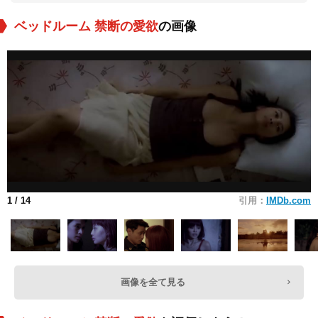
ベッドルーム 禁断の愛欲
の画像
1
/ 14
引用：
IMDb.com
画像を全て見る