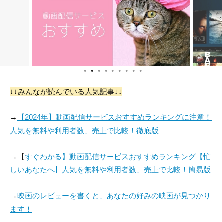
●
●
●
●
●
●
●
●
●
↓↓みんなが読んでいる人気記事↓↓
→
【2024年】動画配信サービスおすすめランキングに注意！
人気を無料や利用者数、売上で比較！徹底版
→【
すぐわかる】動画配信サービスおすすめランキング【忙
しいあなたへ】人気を無料や利用者数、売上で比較！簡易版
→
映画のレビューを書くと、あなたの好みの映画が見つかり
ます！