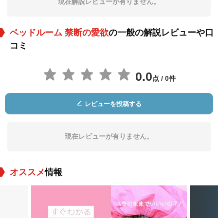
現在解説レビューが有りません。
役：Security Guard
役：Bouncer
役：Bouncer
ベッドルーム 禁断の愛欲
の一般の解説レビューや口
コミ
0.0
点 / 0件
Joemari Quilala
Gil Macahis
Sarah Pulido
レビューを投稿する
役：Bouncer
役：Old Man
役：Old Woman
現在レビューが有りません。
オススメ
情報