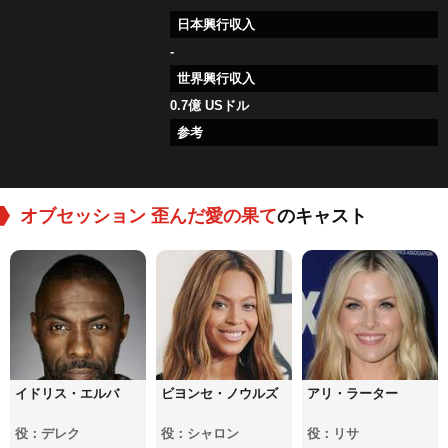
日本興行収入
-
世界興行収入
0.7億 USドル
参考
オブセッション 歪んだ愛の果て
のキャスト
イドリス・エルバ
ビヨンセ・ノウルズ
アリ・ラーター
役：デレク
役：シャロン
役：リサ