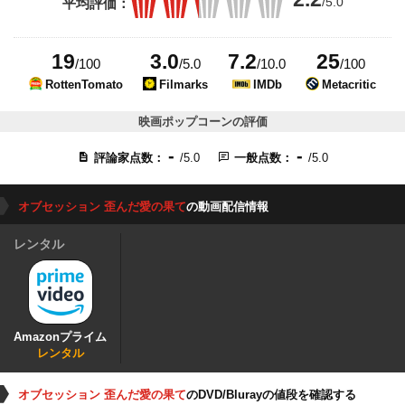
/5.0
平均評価：
19
3.0
7.2
25
/100
/5.0
/10.0
/100
RottenTomato
Filmarks
IMDb
Metacritic
映画ポップコーンの評価
-
-
評論家点数：
/5.0
一般点数：
/5.0
オブセッション 歪んだ愛の果て
の動画配信情報
レンタル
Amazonプライム
レンタル
オブセッション 歪んだ愛の果て
のDVD/Blurayの値段を確認する