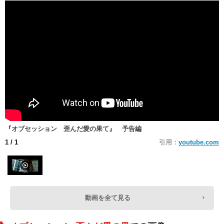
『オブセッション 歪んだ愛の果て』 予告編
1
/ 1
引用：
youtube.com
動画を全て見る