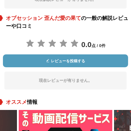
オブセッション 歪んだ愛の果て
の一般の解説レビュ
ーや口コミ
0.0
点 / 0件
Richard Ruccolo
Bryan Ross
Nelson Mashita
役：Hank
役：Security Man
役：Doctor
レビューを投稿する
現在レビューが有りません。
オススメ
情報
Ron Roggé
George Ketsios
Dana Cuomo
役：Roger
役：Hotel Clerk
役：Rachel