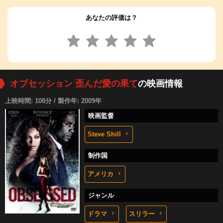
あなたの評価は？
オブセッション 歪んだ愛の果て
の映画情報
上映時間: 108分 / 製作年: 2009年
映画監督
Steve Shill
制作国
アメリカ
ジャンル
ドラマ
スリラー