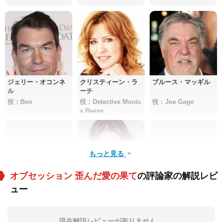
ジェリー・オコンネ
クリスティーン・ラ
ブルース・マッギル
ル
ーチ
役：Ben
役：Detective Monic
役：Joe Gage
a Reese
もっと見る
オブセッション 歪んだ愛の果て
の評論家の解説レビ
ュー
Matthew Humphreys
スカウト・テイラー
Bonnie Perlman
＝コンプトン
役：Patrick
役：Samantha
役：Marge
現在解説レビューが有りません。