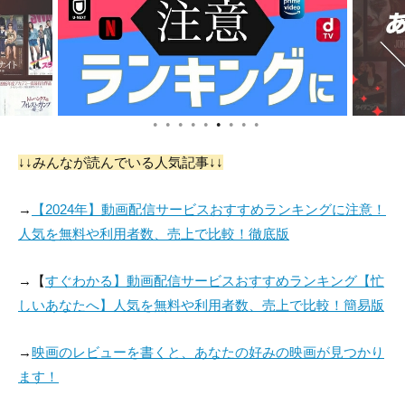
●
●
●
●
●
●
●
●
●
Janora McDuffie
Robert Esser
Catherine Munden
↓↓みんなが読んでいる人気記事↓↓
役：Nurse
役：Paramedic (unc
役：Cocktail Waitres
redited)
s
→
【2024年】動画配信サービスおすすめランキングに注意！
人気を無料や利用者数、売上で比較！徹底版
→【
すぐわかる】動画配信サービスおすすめランキング【忙
しいあなたへ】人気を無料や利用者数、売上で比較！簡易版
→
映画のレビューを書くと、あなたの好みの映画が見つかり
ます！