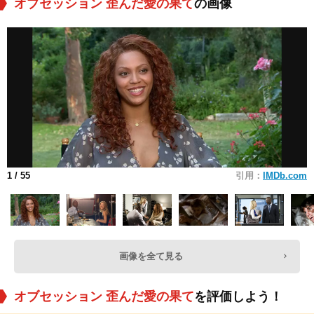
オブセッション 歪んだ愛の果て
の画像
1
/ 55
引用：
IMDb.com
画像を全て見る
オブセッション 歪んだ愛の果て
を評価しよう！