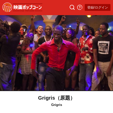
登録/ログイン
Grigris（原題）
Grigris