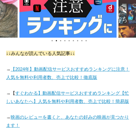
役：Chorégraphe ca
役：Client saoul
役：Femme chinois
sting
e
●
●
●
●
●
●
●
●
●
↓↓みんなが読んでいる人気記事↓↓
Tom Haroun
Cyrus Nersy
→
【2024年】動画配信サービスおすすめランキングに注意！
役：Petit garçon
役：Client de Mimi
人気を無料や利用者数、売上で比較！徹底版
→【
すぐわかる】動画配信サービスおすすめランキング【忙
しいあなたへ】人気を無料や利用者数、売上で比較！簡易版
→
映画のレビューを書くと、あなたの好みの映画が見つかり
ます！