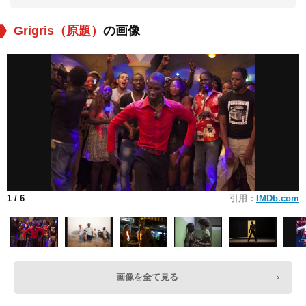
Grigris（原題）
の画像
1
/ 6
引用：
IMDb.com
画像を全て見る