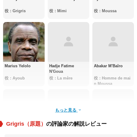
役：Grigris
役：Mimi
役：Moussa
Marius Yelolo
Hadje Fatime
Abakar M'Baïro
N'Goua
役：Ayoub
役：La mère
役：Homme de mai
n Moussa
もっと見る
Grigris（原題）
の評論家の解説レビュー
Youssouf Djaoro
Rémadji Adèle
Emmanuel M'Baide