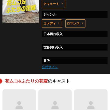
クウェート
ジャンル
コメディ
ロマンス
日本興行収入
-
世界興行収入
参考
公式サイト
花ムコ&ふたりの花嫁
のキャスト