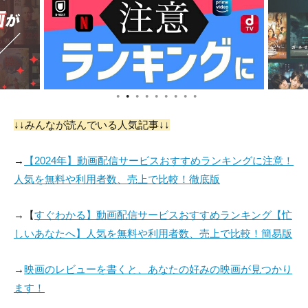
●
●
●
●
●
●
●
●
●
↓↓みんなが読んでいる人気記事↓↓
→
【2024年】動画配信サービスおすすめランキングに注意！
人気を無料や利用者数、売上で比較！徹底版
→【
すぐわかる】動画配信サービスおすすめランキング【忙
しいあなたへ】人気を無料や利用者数、売上で比較！簡易版
→
映画のレビューを書くと、あなたの好みの映画が見つかり
ます！