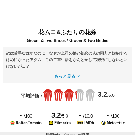
花ムコ&ふたりの花嫁
Groom & Two Brides / Groom & Two Brides
恋は苦手なはずなのに、なぜか上司の娘と初恋の人の両方と婚約する
はめになったアダム。この二重生活をなんとかして秘密にしないとい
けないが...!?
もっと見る
3.2
/5.0
平均評価：
-
3.2
-
-
/100
/5.0
/10.0
/100
RottenTomato
Filmarks
IMDb
Metacritic