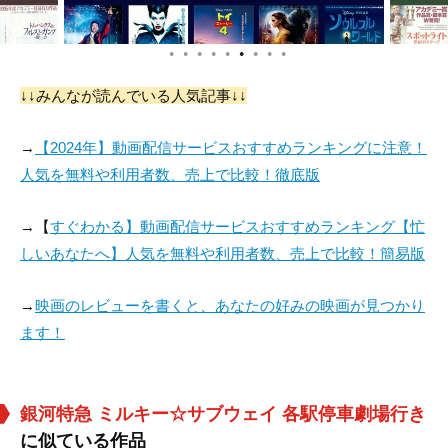
●
●
●
●
●
●
●
●
●
↓↓みんなが読んでいる人気記事↓↓
→
【2024年】動画配信サービスおすすめランキングに注意！
人気を無料や利用者数、売上で比較！徹底版
→【
すぐわかる】動画配信サービスおすすめランキング【忙
しいあなたへ】人気を無料や利用者数、売上で比較！簡易版
→
映画のレビューを書くと、あなたの好みの映画が見つかり
ます！
銀河特急 ミルキー☆サブウェイ 各駅停車劇場行き
に似ている作品