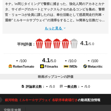
キナ。\n同じタイミングで警察に捕まった、強化人間のアカネとカナ
タ、サイボーグのカートとマックスらクセのあるコンビを集め、警察
官・リョーコが全員に課したのは、奉仕活動として惑星間走行列車・
通称”ミルキー☆サブウェイ”の清掃をすること。\n簡単な任務だった
はずが、突如暴走し始める”ミルキー☆サブウェイ”！\n車内で慌てふ
もっと見る
ためくメンバーたち。リョーコも同僚のアサミとともに解決に向けて
あれこれするが、やがて一行は大事件に巻き込まれていくこと
4.1
に……！
/5.0
平均評価：
-
4.1
-
-
/100
/5.0
/10.0
/100
RottenTomato
Filmarks
IMDb
Metacritic
映画ポップコーンの評価
-
-
評論家点数：
/5.0
一般点数：
/5.0
銀河特急 ミルキー☆サブウェイ 各駅停車劇場行き
の動画配信情報
定額見放題