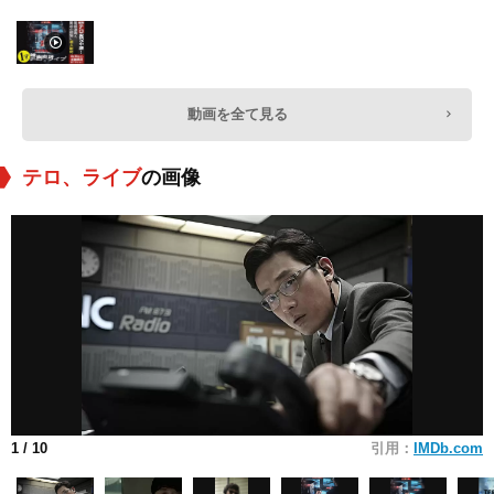
動画を全て見る
テロ、ライブ
の画像
1
/ 10
引用：
IMDb.com