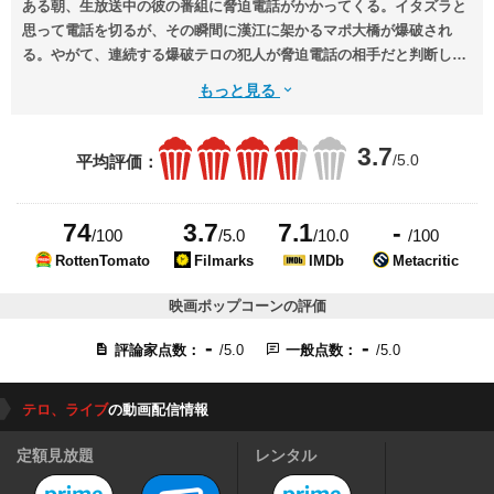
ある朝、生放送中の彼の番組に脅迫電話がかかってくる。イタズラと
思って電話を切るが、その瞬間に漢江に架かるマポ大橋が爆破され
る。やがて、連続する爆破テロの犯人が脅迫電話の相手だと判断した
ヨンファは、彼との通話をテレビで独占生中継する。その後、大統領
もっと見る
の謝罪と21億ウォンの現金を要求した犯人は、ヨンファの耳に付けら
れたイヤホンにも爆弾を仕込んだことを告げる。
3.7
/5.0
平均評価：
74
3.7
7.1
-
/100
/5.0
/10.0
/100
RottenTomato
Filmarks
IMDb
Metacritic
映画ポップコーンの評価
-
-
評論家点数：
/5.0
一般点数：
/5.0
テロ、ライブ
の動画配信情報
定額見放題
レンタル