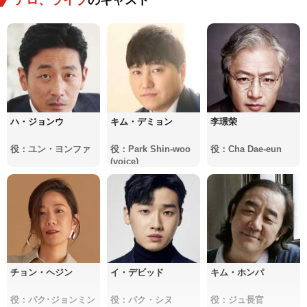
ハ・ジョンウ
キム・デミョン
李璟荣
役：ユン・ヨンファ
役：Park Shin-woo
役：Cha Dae-eun
(voice)
チョン・ヘジン
イ・デビッド
キム・ホンパ
役：パク･ジョンミン
役：パク・シヌ
役：ジュ長官