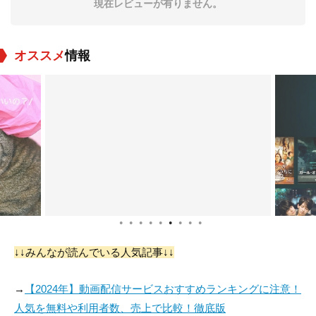
現在レビューが有りません。
オススメ
情報
崔德门
Choi Jeong-hyun
李春然
役：Secretary Kim S
役：FD
役：President (voic
ang-mo (voice)
e)
●
●
●
●
●
●
●
●
●
↓↓みんなが読んでいる人気記事↓↓
→
【2024年】動画配信サービスおすすめランキングに注意！
人気を無料や利用者数、売上で比較！徹底版