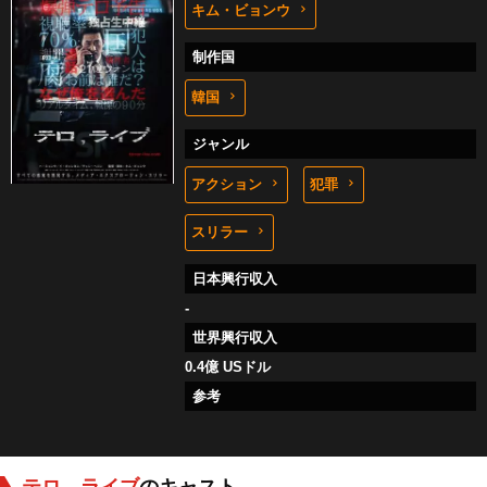
キム・ビョンウ
制作国
韓国
ジャンル
アクション
犯罪
スリラー
日本興行収入
-
世界興行収入
0.4億 USドル
参考
テロ、ライブ
のキャスト