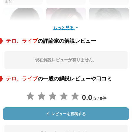
主任
もっと見る
テロ、ライブ
の評論家の解説レビュー
キム・ソジン
金海仁
Han Soo-hyun
現在解説レビューが有りません。
役：Reporter Lee Ji-
役：Noh Hyeon-jin
役：Radio Producer
soo
テロ、ライブ
の一般の解説レビューや口コミ
0.0
点 / 0件
レビューを投稿する
Kang Jin-ah
姜信哲
チェ・ジノ
役：Newsroom Writ
役：Newsroom Audi
役：Lee Sang-jin
er
o Engineer