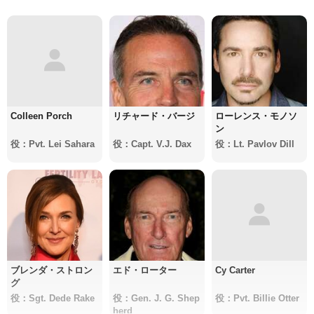
Colleen Porch
リチャード・バージ
ローレンス・モノソ
ン
役：Pvt. Lei Sahara
役：Capt. V.J. Dax
役：Lt. Pavlov Dill
ブレンダ・ストロン
エド・ローター
Cy Carter
グ
役：Sgt. Dede Rake
役：Gen. J. G. Shep
役：Pvt. Billie Otter
herd