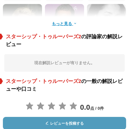
もっと見る
スターシップ・トゥルーパーズ2
の評論家の解説レ
ビュー
ケリー・カールソン
エド・クイン
サンドリーヌ・ホル
ト
役：Pvt. Charlie So
役：Gen. J. G. Shep
役：Pvt. Jill Sandee
da
herd
現在解説レビューが有りません。
スターシップ・トゥルーパーズ2
の一般の解説レビ
ューや口コミ
0.0
点 / 0件
J・P・マヌー
ドリュー・パウエル
Billy Brown
役：T/Sgt. Ari Peck
役：Pvt. Kipper Tor
役：Pvt. Ottis Brick
レビューを投稿する