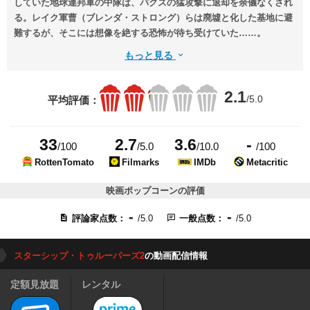
していた地球連邦軍の中隊は、バグズの猛攻撃に退却を余儀なくされ
る。レイク軍曹（ブレンダ・ストロング）らは廃墟と化した基地に避
難するが、そこには想像を絶する恐怖が待ち受けていた……。
もっと見る
2.1
/5.0
平均評価：
33
2.7
3.6
-
/100
/5.0
/10.0
/100
RottenTomato
Filmarks
IMDb
Metacritic
映画ポップコーンの評価
-
-
評論家点数：
/5.0
一般点数：
/5.0
スターシップ・トゥルーパーズ2
の動画配信情報
定額見放題
レンタル