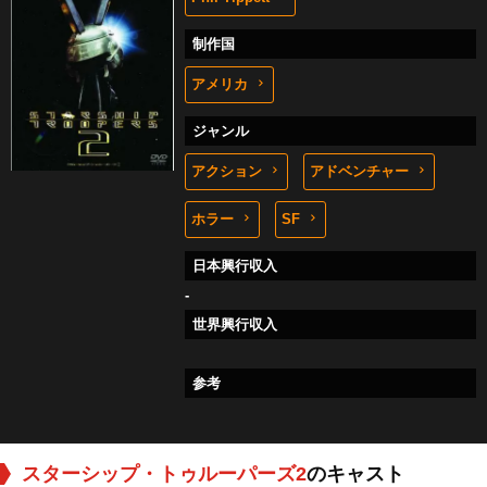
制作国
アメリカ
ジャンル
アクション
アドベンチャー
ホラー
SF
日本興行収入
-
世界興行収入
参考
スターシップ・トゥルーパーズ2
のキャスト