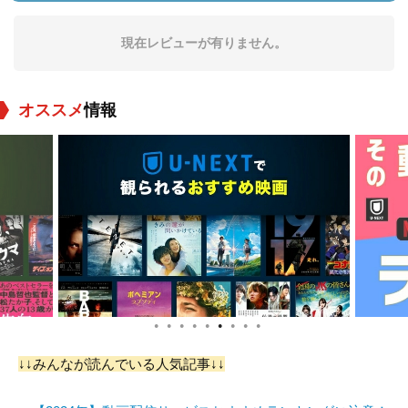
現在レビューが有りません。
オススメ
情報
ジェイソン＝シェー
ブライアン・ティー
David Wells
ン・スコット
役：Pvt. Duff Horton
役：Cpl. Thom Kob
役：Recruiting Serg
e
eant
●
●
●
●
●
●
●
●
●
Tim Conlon
Bobby C. King
Stephen Stanton
↓↓みんなが読んでいる人気記事↓↓
役：Fleet Pilot
役：Smiling Lieuten
役：FedNet (voice)
ant