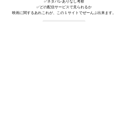
✅ネタバレありなし考察
✅どの配信サービスで見られるか
映画に関するあれこれが、この１サイトでぜーんぶ出来ます。
お問い合わせ
公式SNSで最新の情報をチェック!
登録/ログイン
映画ポップコーンって？
お問い合わせ
プライバシーポリシー
利用規約
サイトマップ