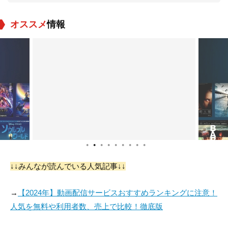
オススメ
情報
●
●
●
●
●
●
●
●
●
↓↓みんなが読んでいる人気記事↓↓
→
【2024年】動画配信サービスおすすめランキングに注意！
人気を無料や利用者数、売上で比較！徹底版