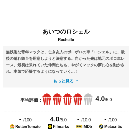
あいつのロシェル
Rochelle
無鉄砲な青年マックは、亡き友人のボロボロの車「ロシェル」に、最
後の晴れ舞台を用意しようと決意する。向かった先は地元のボロ車レ
ース。最初は呆れていた仲間たちも、やがてマックの夢に心を動かさ
れ、本気で応援するようになっていく…！
もっと見る
4.0
/5.0
平均評価：
-
4.0
-
-
/100
/5.0
/10.0
/100
RottenTomato
Filmarks
IMDb
Metacritic