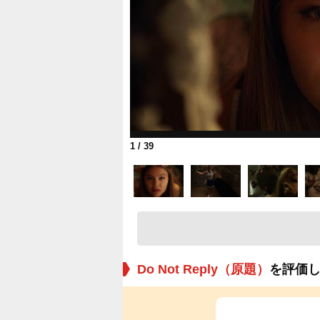
1
/ 39
Do Not Reply（原題）
を評価