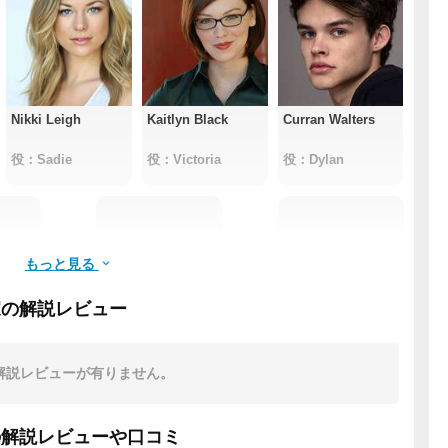
Nikki Leigh
Kaitlyn Black
Curran Walters
役：Sadie
役：Victoria
役：Dylan
もっと見る
家の解説レビュー
m Jr.
Christian
Eddie Diaz
Hutcherson
解説レビューが有りません。
unts
役：Seth
役：Officer Ruiz
の解説レビューや口コミ