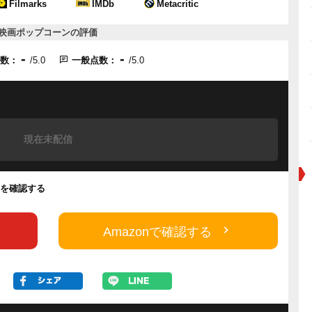
Filmarks
IMDb
Metacritic
映画ポップコーンの評価
-
-
点数：
/5.0
一般点数：
/5.0
現在未配信
値段を確認する
Amazonで確認する