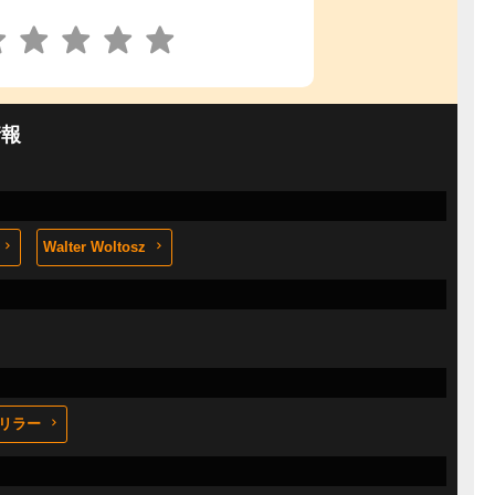
情報
Walter Woltosz
リラー