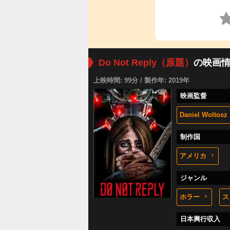
Do Not Reply（原題）
の映画
上映時間: 99分 / 製作年: 2019年
映画監督
Daniel Woltosz
制作国
アメリカ
ジャンル
ホラー
ス
日本興行収入