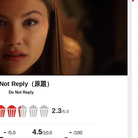
 Not Reply（原題）
Do Not Reply
2.3
/5.0
-
4.5
-
/5.0
/10.0
/100