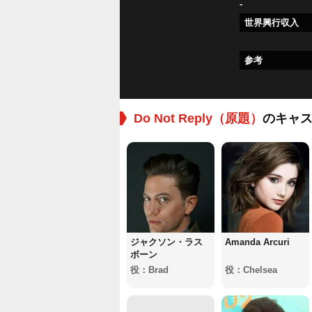
-
世界興行収入
参考
Do Not Reply（原題）
のキャ
ジャクソン・ラス
Amanda Arcuri
ボーン
役：Brad
役：Chelsea