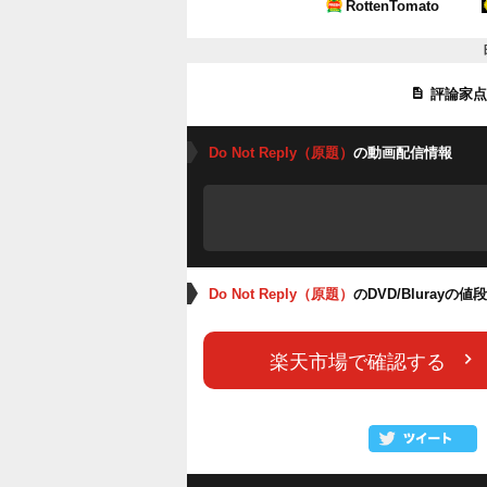
RottenTomato
評論家
Do Not Reply（原題）
の動画配信情報
Do Not Reply（原題）
のDVD/Blurayの
楽天市場で確認する