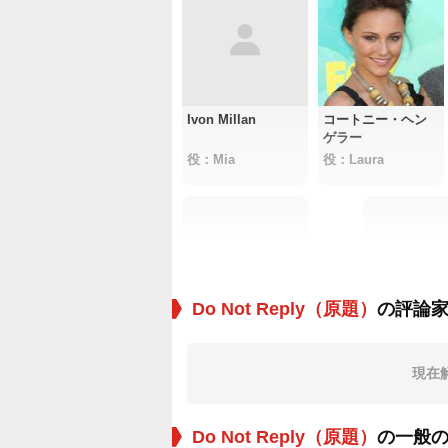
Ivon Millan
コートニー・ヘン
ゲラー
役：Mia
役：Laura
Do Not Reply（原題）
の評論
Savannah Kennick
Thom Gosso
現在
役：Kristina
役：Doctor H
Do Not Reply（原題）
の一般