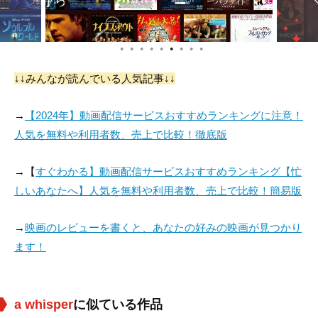
●
●
●
●
●
●
●
●
●
↓↓みんなが読んでいる人気記事↓↓
→
【2024年】動画配信サービスおすすめランキングに注意！
人気を無料や利用者数、売上で比較！徹底版
→【
すぐわかる】動画配信サービスおすすめランキング【忙
しいあなたへ】人気を無料や利用者数、売上で比較！簡易版
→
映画のレビューを書くと、あなたの好みの映画が見つかり
ます！
a whisper
に似ている作品