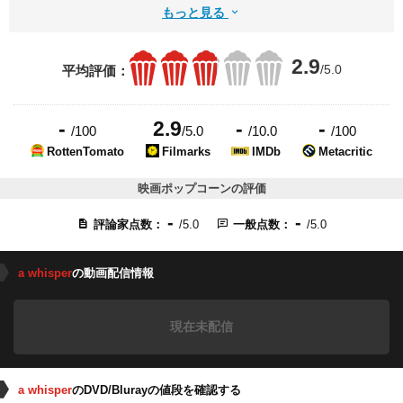
もっと見る
2.9
/5.0
平均評価：
-
2.9
-
-
/100
/5.0
/10.0
/100
RottenTomato
Filmarks
IMDb
Metacritic
映画ポップコーンの評価
-
-
評論家点数：
/5.0
一般点数：
/5.0
a whisper
の動画配信情報
現在未配信
a whisper
のDVD/Blurayの値段を確認する