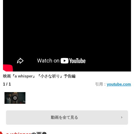
映画『a whisper』『小さな祈り』予告編
1
/ 1
引用：
youtube.com
動画を全て見る