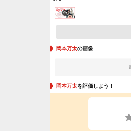
岡本万太
の画像
岡本万太
を評価しよう！