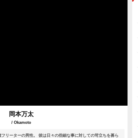
岡本万太
/ Okamoto
 歳フリーターの男性。 彼は日々の些細な事に対しての苛立ちを募ら