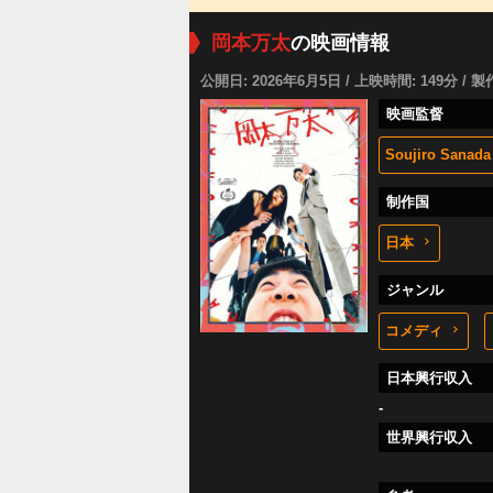
岡本万太
の映画情報
公開日: 2026年6月5日 / 上映時間: 149分 / 製
映画監督
Soujiro Sanada
制作国
日本
ジャンル
コメディ
日本興行収入
-
世界興行収入