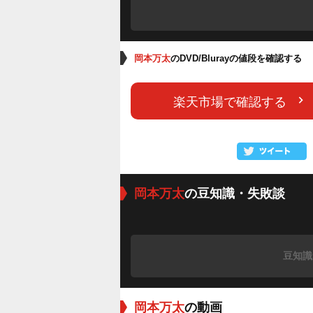
岡本万太
のDVD/Blurayの値段を確認する
楽天市場で確認する
岡本万太
の豆知識・失敗談
豆知識
岡本万太
の動画