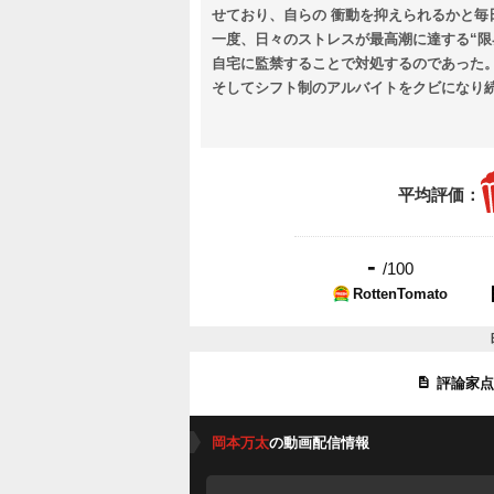
せており、自らの 衝動を抑えられるかと
一度、日々のストレスが最高潮に達する“限
自宅に監禁することで対処するのであった
そしてシフト制のアルバイトをクビになり
ある中村(なかむら)が万太に新たな仕事の
らえるという仕事だったのだが＿＿。
平均評価：
-
/100
RottenTomato
評論家
岡本万太
の動画配信情報