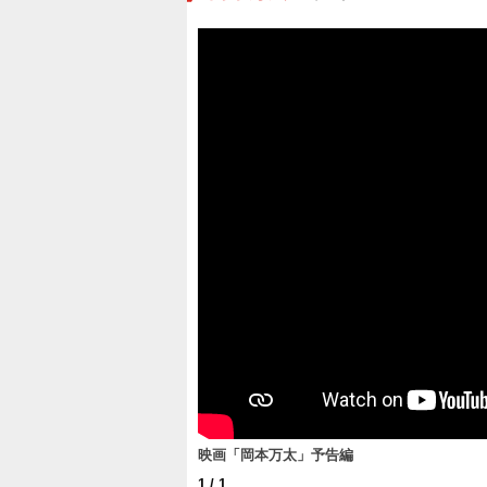
映画「岡本万太」予告編
1
/ 1