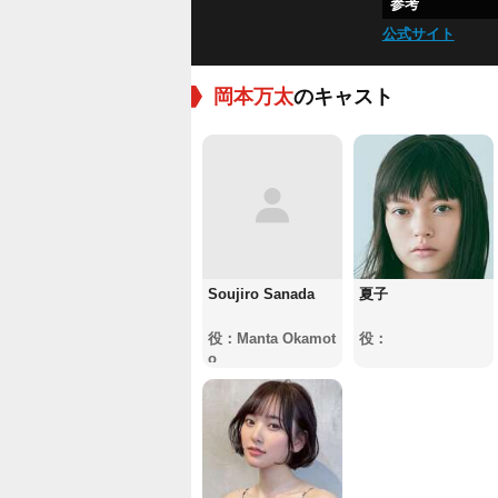
参考
公式サイト
岡本万太
のキャスト
Soujiro Sanada
夏子
役：Manta Okamot
役：
o