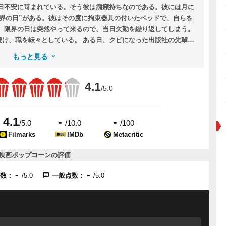
毎日不安に苛まれている。そう彼は癇癪持ちなのである。彼には月に
界の日”がある。彼はその度に拘束器具の付いたベッドで、自らを
。 限界の日は突然やって来るので、当日欠勤を繰り返してしまう。
続け、職を転々としている。 ある日、クビになった出版社の先輩で
話を持ってくる。 それは、 段ボールを数日間預かるだけで大金がも
もっと見る
4.1
/5.0
4.1
-
-
/5.0
/10.0
/100
Filmarks
IMDb
Metacritic
映画ポップコーンの評価
-
-
点数：
/5.0
一般点数：
/5.0