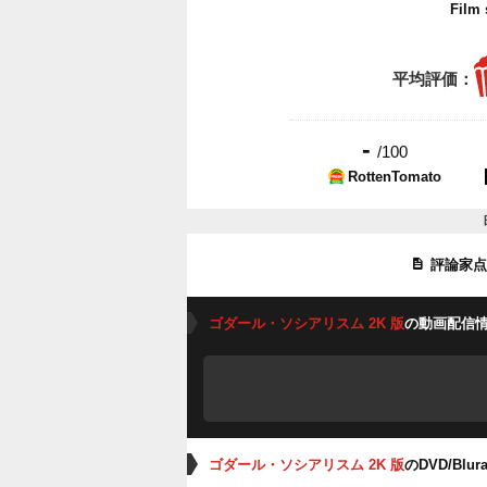
Film
平均評価：
-
/100
RottenTomato
評論家
ゴダール・ソシアリスム 2K 版
の動画配信
ゴダール・ソシアリスム 2K 版
のDVD/Bl