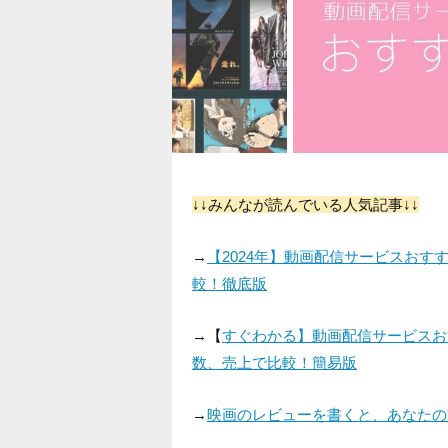
↓↓みんなが読んでいる人気記事↓↓
→
【2024年】動画配信サービスお
較！徹底版
→【
すぐわかる】動画配信サービスお
数、売上で比較！簡易版
→
映画のレビューを書くと、あなたの