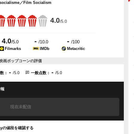
 socialisme／Film Socialism
4.0
/5.0
4.0
-
-
/5.0
/10.0
/100
Filmarks
IMDb
Metacritic
映画ポップコーンの評価
-
-
点数：
/5.0
一般点数：
/5.0
情報
現在未配信
urayの値段を確認する