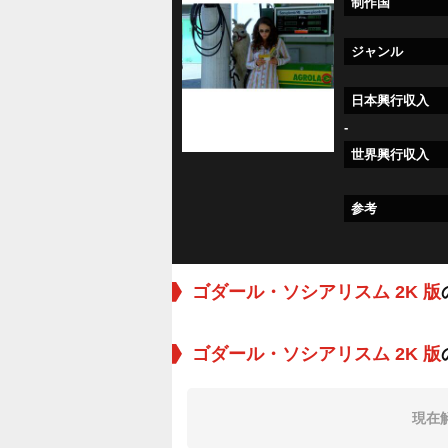
制作国
ジャンル
日本興行収入
-
世界興行収入
参考
ゴダール・ソシアリスム 2K 版
ゴダール・ソシアリスム 2K 版
現在