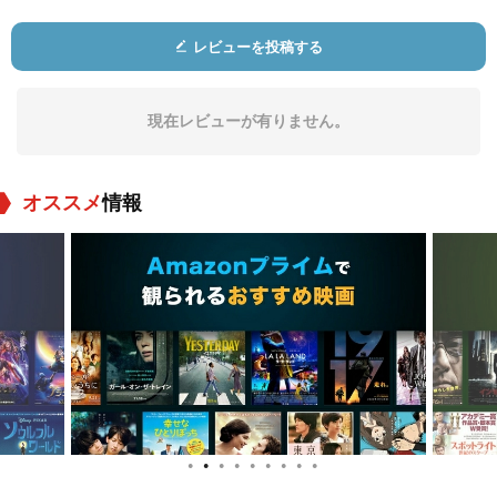
レビューを投稿する
現在レビューが有りません。
オススメ
情報
●
●
●
●
●
●
●
●
●