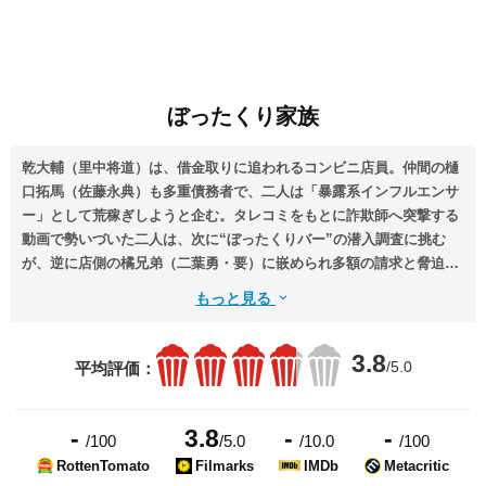
ぼったくり家族
乾⼤輔（⾥中将道）は、借⾦取りに追われるコンビニ店員。仲間の樋
⼝拓⾺（佐藤永典）も多重債務者で、⼆⼈は「暴露系インフルエンサ
ー」として荒稼ぎしようと企む。タレコミをもとに詐欺師へ突撃する
動画で勢いづいた⼆⼈は、次に“ぼったくりバー”の潜⼊調査に挑む
が、逆に店側の橘兄弟（⼆葉勇・要）に嵌められ多額の請求と脅迫を
受ける。抵抗の末に店員・宍⼾秀太（鈴⽊秀脩）を連れ出すが、橘兄
もっと見る
弟はさらなる⽀払いと報復を宣告。⾝を隠そうとする中、秀太にも裏
事情があると知る。⼀⽅その頃、地域では不良扱いされる少⼥・⾼遠
3.8
美咲（⽩⽯望莱）が家族の問題に苦しみながらも必死に抗っていた。
/5.0
平均評価：
⼤輔たちの追い詰められた逃⾛劇と、美咲の孤独な闘いが、やがて⼀
つの線で交錯し始める――。
-
3.8
-
-
/100
/5.0
/10.0
/100
RottenTomato
Filmarks
IMDb
Metacritic