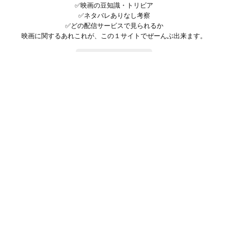
✅映画の豆知識・トリビア
✅ネタバレありなし考察
✅どの配信サービスで見られるか
映画に関するあれこれが、この１サイトでぜーんぶ出来ます。
お問い合わせ
公式SNSで最新の情報をチェック!
登録/ログイン
映画ポップコーンって？
お問い合わせ
プライバシーポリシー
利用規約
サイトマップ