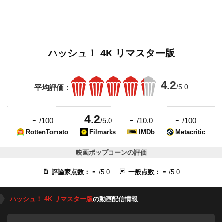
ハッシュ！ 4K リマスター版
4.2
/5.0
平均評価：
-
4.2
-
-
/100
/5.0
/10.0
/100
RottenTomato
Filmarks
IMDb
Metacritic
映画ポップコーンの評価
-
-
評論家点数：
/5.0
一般点数：
/5.0
ハッシュ！ 4K リマスター版
の動画配信情報