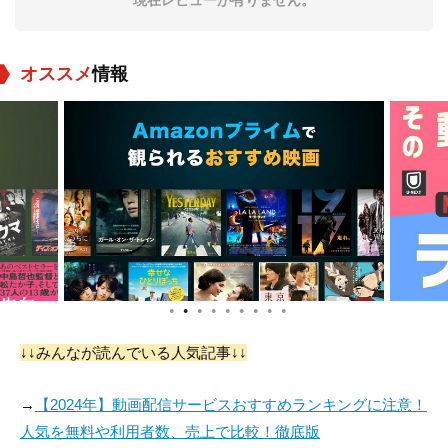
現在レビューが有りません。
オススメ
情報
●
●
●
●
●
●
●
●
●
↓↓みんなが読んでいる人気記事↓↓
→
【2024年】動画配信サービスおすすめランキングに注意！
人気を無料や利用者数、売上で比較！徹底版