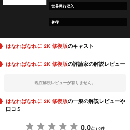
世界興行収入
参考
はなればなれに 2K 修復版
のキャスト
はなればなれに 2K 修復版
の評論家の解説レビュー
現在解説レビューが有りません。
はなればなれに 2K 修復版
の一般の解説レビューや
口コミ
0.0
点 / 0件