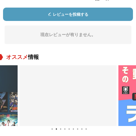
レビューを投稿する
現在レビューが有りません。
オススメ
情報
●
●
●
●
●
●
●
●
●