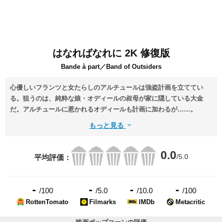
はなればなれに 2K 修復版
Bande à part／Band of Outsiders
心優しいフランツと女たらしのアルチュールは強盗計画を立ててい
る。狙うのは、純粋な娘・オディールの叔母が家に隠している大金
だ。アルチュールに惹かれるオディールも計画に加わるが……。
もっと見る
0.0
/5.0
平均評価：
-
-
-
-
/100
/5.0
/10.0
/100
RottenTomato
Filmarks
IMDb
Metacritic