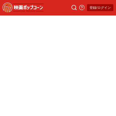
登録/ログイン