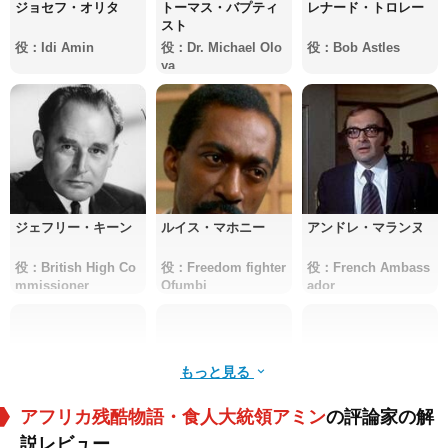
ジョセフ・オリタ
トーマス・バプティ
レナード・トロレー
スト
役：Idi Amin
役：Dr. Michael Olo
役：Bob Astles
ya
ジェフリー・キーン
ルイス・マホニー
アンドレ・マランヌ
役：British High Co
役：Freedom fighter
役：French Ambass
mmissioner
Ofumbi
ador
もっと見る
アフリカ残酷物語・食人大統領アミン
の評論家の解
説レビュー
Denis Hills
Tony Sibbald
Norbert Okare