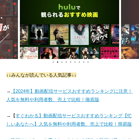
役：Mrs. Olaya
役：Israeli Ambassa
役：American Amba
dor
ssador
●
●
●
●
●
●
●
●
●
Fred Ynanga
Marlene Dogherty
ウェイド・ヒューイ
↓↓みんなが読んでいる人気記事↓↓
役：Archbishop Lu
役：Mrs. Dora Bloch
役：First American
wunum
Journalist
→
【2024年】動画配信サービスおすすめランキングに注意！
人気を無料や利用者数、売上で比較！徹底版
→【
すぐわかる】動画配信サービスおすすめランキング【忙
しいあなたへ】人気を無料や利用者数、売上で比較！簡易版