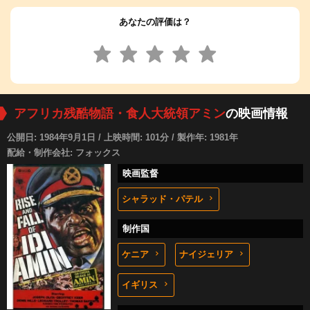
あなたの評価は？
アフリカ残酷物語・食人大統領アミン
の映画情報
公開日: 1984年9月1日 / 上映時間: 101分 / 製作年: 1981年
配給・制作会社: フォックス
映画監督
シャラッド・パテル
制作国
ケニア
ナイジェリア
イギリス