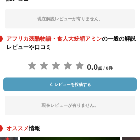
役：Self
役：Canadian Com
役：Kiwanuka
missioner Davis
現在解説レビューが有りません。
アフリカ残酷物語・食人大統領アミン
の一般の解説
レビューや口コミ
0.0
点 / 0件
Ka Vundla
Martin Okello
Nicky Giles
役：Malyamungu
役：Amin Officer
役：White Girl
レビューを投稿する
現在レビューが有りません。
オススメ
情報
Ann Wanjuga
Gordon Gardner
Alf Joint