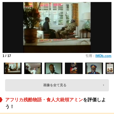
1
/ 17
引用：
IMDb.com
画像を全て見る
アフリカ残酷物語・食人大統領アミン
を評価しよ
う！