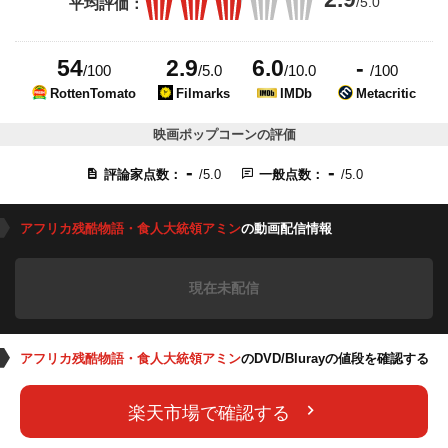
/5.0
平均評価：
54
2.9
6.0
-
/100
/5.0
/10.0
/100
RottenTomato
Filmarks
IMDb
Metacritic
映画ポップコーンの評価
-
-
評論家点数：
/5.0
一般点数：
/5.0
アフリカ残酷物語・食人大統領アミン
の動画配信情報
現在未配信
アフリカ残酷物語・食人大統領アミン
のDVD/Blurayの値段を確認する
楽天市場で確認する