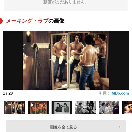
動画がまだありません。
メーキング・ラブ
の画像
1
/ 28
引用：
IMDb.com
画像を全て見る