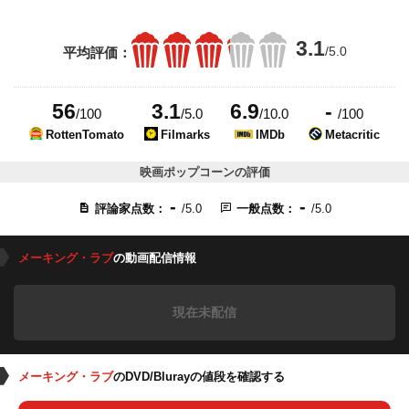
3.1
/5.0
平均評価：
56
3.1
6.9
-
/100
/5.0
/10.0
/100
RottenTomato
Filmarks
IMDb
Metacritic
映画ポップコーンの評価
-
-
評論家点数：
/5.0
一般点数：
/5.0
メーキング・ラブ
の動画配信情報
現在未配信
メーキング・ラブ
のDVD/Blurayの値段を確認する