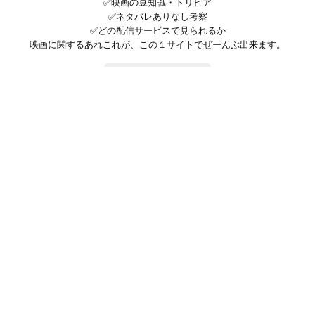
✅映画の豆知識・トリビア
✅ネタバレありなし考察
✅どの配信サービスで見られるか
映画に関するあれこれが、この１サイトでぜーんぶ出来ます。
お問い合わせ
公式SNSで最新の情報をチェック!
登録/ログイン
映画ポップコーンって？
お問い合わせ
プライバシーポリシー
利用規約
サイトマップ