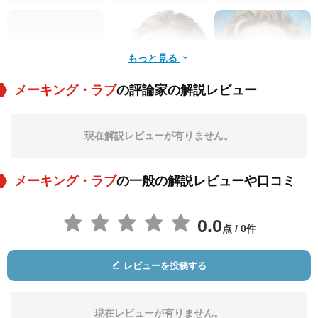
もっと見る
メーキング・ラブ
の評論家の解説レビュー
ジョン・デュカキス
Terry Kiser
Michael Dudikoff
現在解説レビューが有りません。
役：Tim
役：Harrington
役：Young Man in B
ar 2
メーキング・ラブ
の一般の解説レビューや口コミ
0.0
点 / 0件
レビューを投稿する
アッシャー・ブラウ
John Calvin
グウェン・アーナー
ナー
役：Ted
役：David
役：Arlene
現在レビューが有りません。