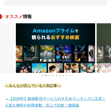
オススメ
情報
ゲイリー・スワンソ
Anne Haney
Stanley Kamel
ン
役：Ken
役：Lila
役：Charlie
●
●
●
●
●
●
●
●
●
↓↓みんなが読んでいる人気記事↓↓
Charles Lucia
David Knell
Mark Schubb
→
【2024年】動画配信サービスおすすめランキングに注意！
役：Chip
役：Michael
役：Josh
人気を無料や利用者数、売上で比較！徹底版