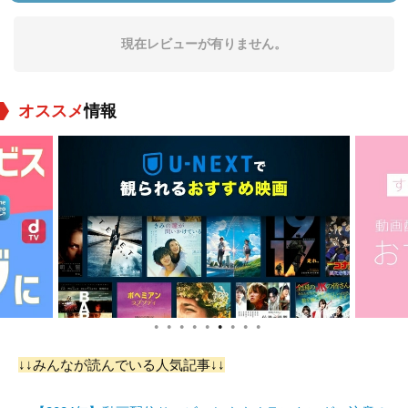
役：
役：
役：
現在レビューが有りません。
オススメ
情報
犬塚弘
加藤治子
岸部一徳
役：
役：
役：
●
●
●
●
●
●
●
●
●
↓↓みんなが読んでいる人気記事↓↓
濱田万葉
大林丈史