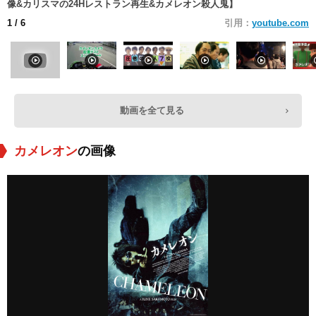
像&カリスマの24Hレストラン再生&カメレオン殺人鬼】
1
/ 6
引用：
youtube.com
動画を全て見る
カメレオン
の画像