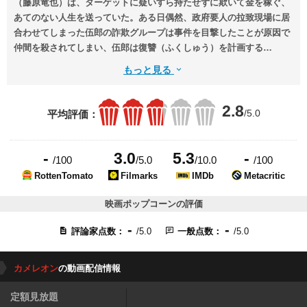
（藤原竜也）は、ターゲットに疑いすら持たせずに欺いて金を稼ぐ、
あてのない人生を送っていた。ある日偶然、政府要人の拉致現場に居
合わせてしまった伍郎の詐欺グループは事件を目撃したことが原因で
仲間を殺されてしまい、伍郎は復讐（ふくしゅう）を計画する
が……。
もっと見る
2.8
/5.0
平均評価：
-
3.0
5.3
-
/100
/5.0
/10.0
/100
RottenTomato
Filmarks
IMDb
Metacritic
映画ポップコーンの評価
-
-
評論家点数：
/5.0
一般点数：
/5.0
カメレオン
の動画配信情報
定額見放題