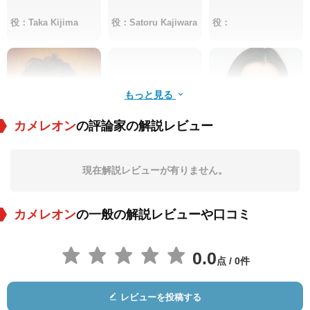
役：Taka Kijima
役：Satoru Kajiwara
役：
もっと見る
カメレオン
の評論家の解説レビュー
柄本佑
西興一朗
街田しおん
現在解説レビューが有りません。
役：
役：
役：
カメレオン
の一般の解説レビューや口コミ
0.0
点 / 0件
レビューを投稿する
菅田俊
平泉成
谷啓