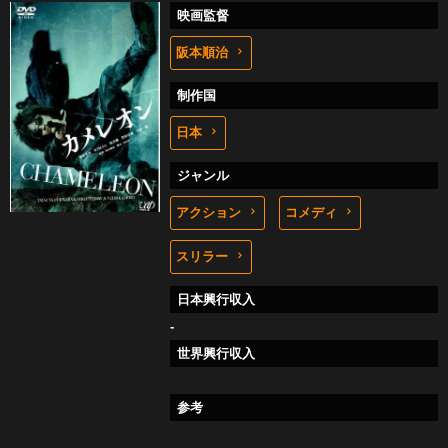
映画監督
阪本順治
制作国
日本
ジャンル
アクション
コメディ
スリラー
日本興行収入
-
世界興行収入
参考