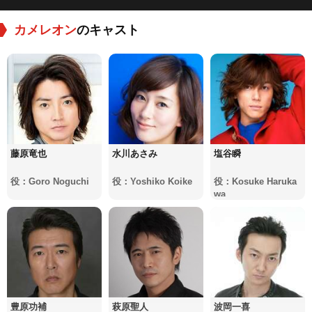
カメレオン
のキャスト
藤原竜也
水川あさみ
塩谷瞬
役：Goro Noguchi
役：Yoshiko Koike
役：Kosuke Haruka
wa
豊原功補
萩原聖人
波岡一喜