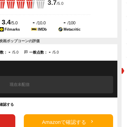
3.7
/5.0
3.4
-
-
/5.0
/10.0
/100
Filmarks
IMDb
Metacritic
映画ポップコーンの評価
-
-
点数：
/5.0
一般点数：
/5.0
現在未配信
を確認する
Amazonで確認する