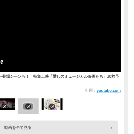
ー登場シーンも！ 特集上映「愛しのミュージカル映画たち」30秒予
引用：
youtube.com
動画を全て見る