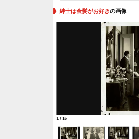
紳士は金髪がお好き
の画像
1
/ 16