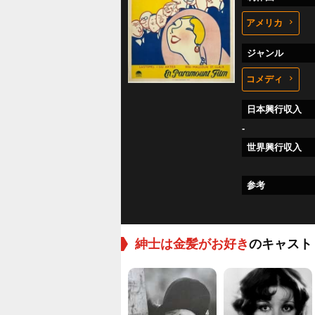
アメリカ
ジャンル
コメディ
日本興行収入
-
世界興行収入
参考
紳士は金髪がお好き
のキャスト