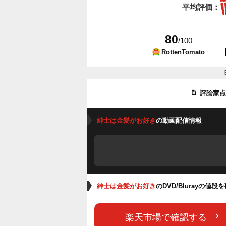
平均評価：
80
/100
RottenTomato
評論家
紳士は金髪がお好き
の動画配信情報
紳士は金髪がお好き
のDVD/Blurayの値段
楽天市場で確認する