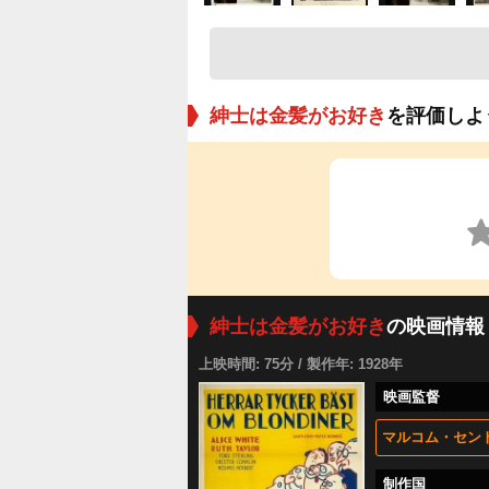
紳士は金髪がお好き
を評価しよ
紳士は金髪がお好き
の映画情報
上映時間: 75分 / 製作年: 1928年
映画監督
マルコム・セン
制作国