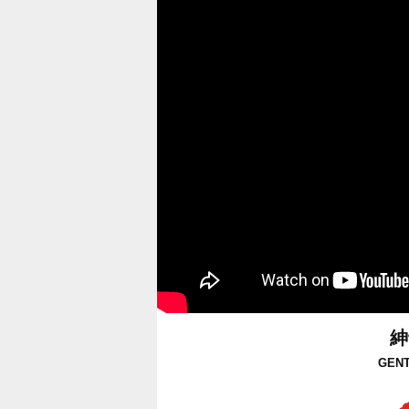
紳
GEN